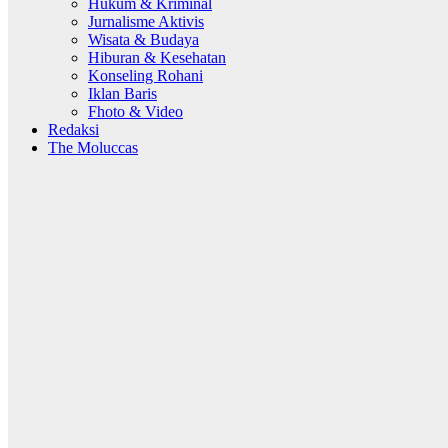
Hukum & Kriminal
Jurnalisme Aktivis
Wisata & Budaya
Hiburan & Kesehatan
Konseling Rohani
Iklan Baris
Fhoto & Video
Redaksi
The Moluccas