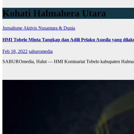
Kohati Halmahera Utara
Jurnalisme Aktivis
Nusantara & Dunia
HMI Tobelo Minta Tangkap dan Adili Pelaku Asusila yang di
Feb 18, 2022
saburomedia
SABUROmedia, Halut — HMI Komisariat Tobelo kabupaten Halmaher