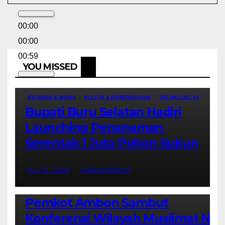
00:00
00:00
00:59
YOU MISSED
EKONOMI & BISNIS
POLITIK & PEMERINTAHAN
THE MOLUCCAS
Bupati Buru Selatan Hadiri
Launching Penanaman
Serentak 1 Juta Pohon Sukun
JUL 31, 2026
SABUROMEDIA
AMBON METRO
JURNALISME AKTIVIS
POLITIK & PEMERINTAHAN
Pemkot Ambon Sambut
Konferensi Wilayah Muslimat NU