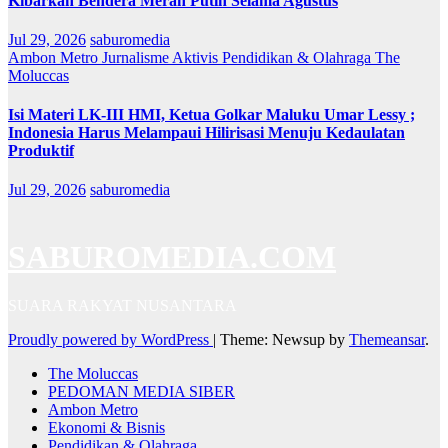
Kibarkan Bendera Merah Putih Selama Agustus
Jul 29, 2026
saburomedia
Ambon Metro
Jurnalisme Aktivis
Pendidikan & Olahraga
The
Moluccas
Isi Materi LK-III HMI, Ketua Golkar Maluku Umar Lessy ;
Indonesia Harus Melampaui Hilirisasi Menuju Kedaulatan
Produktif
Jul 29, 2026
saburomedia
SABUROMEDIA.COM
SUARA RAKYAT NUSANTARA
Proudly powered by WordPress
|
Theme: Newsup by
Themeansar
.
The Moluccas
PEDOMAN MEDIA SIBER
Ambon Metro
Ekonomi & Bisnis
Pendidikan & Olahraga