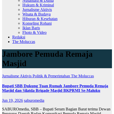
Nusantara & Dunia
Hukum & Kriminal
Jurnalisme Aktivis
Wisata & Budaya
Hiburan & Kesehatan
Konseling Rohani
Iklan Baris
Fhoto & Video
Redaksi
The Moluccas
Jambore Pemuda Remaja
Masjid
Jurnalisme Aktivis
Politik & Pemerintahan
The Moluccas
Bupati SBB Dukung Tuan Rumah Jambore Pemuda Remaja
Masjid dan Silatda Brigade Masjid BKPRMI Se-Maluku
Jun 19, 2026
saburomedia
SABUROmedia, SBB – Bupati Seram Bagian Barat terima Dewan
Pengurus Daerah Badan Komunikasi Pemuda Remaja Masjid