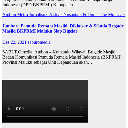
Indonesia (DPD BKPRMI) Kabupaten…
Ambon Metro
Jurnalisme Aktivis
Nusantara & Dunia
The Moluccas
Jambore Pemuda Remaja Masjid, Diklatsar & Silatda Brigade
Masjid BKPRMI Maluku Siap Digelar
Des 22, 2021
saburomedia
SABUROmedia, Ambon – Komando Wilayah Brigade Masjid
Badan Komunikasi Pemuda Remaja Masjid Indonesia (BKPRMI)
Provinsi Maluku sebagai Unit Kepanduan akan…