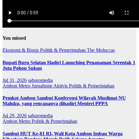
You missed
Ekonomi & Bisnis
Politik & Pemerintahan
The Moluccas
Bupati Buru Selatan Hadiri Launching Penanaman Serentak 1
Juta Pohon Sukun
Jul 31, 2026
saburomedia
Ambon Metro
Jurnalisme Aktivis
Politik & Pemerintahan
Pemkot Ambon Sambut Konferensi Wilayah Muslimat NU
Maluku, yang rencananya dihadiri Menteri PPPA
Jul 29, 2026
saburomedia
Ambon Metro
Politik & Pemerintahan
Sambut HUT Ke-81 RI, Wali Kota Ambon Imbau Warga