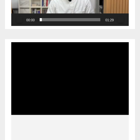
00:00
01:29
Pemutar
Video