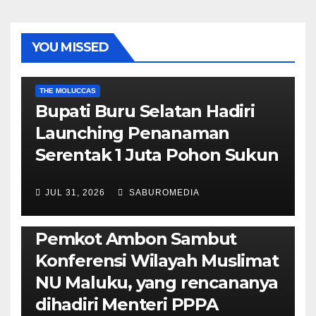
YOU MISSED
EKONOMI & BISNIS
POLITIK & PEMERINTAHAN
THE MOLUCCAS
Bupati Buru Selatan Hadiri
Launching Penanaman
Serentak 1 Juta Pohon Sukun
JUL 31, 2026
SABUROMEDIA
AMBON METRO
JURNALISME AKTIVIS
POLITIK & PEMERINTAHAN
Pemkot Ambon Sambut
Konferensi Wilayah Muslimat
NU Maluku, yang rencananya
dihadiri Menteri PPPA