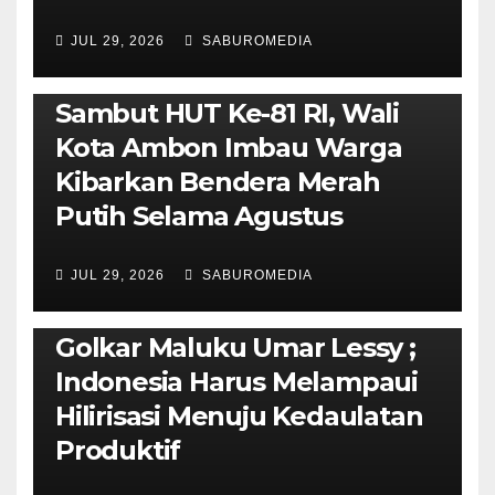
JUL 29, 2026
SABUROMEDIA
AMBON METRO
POLITIK & PEMERINTAHAN
Sambut HUT Ke-81 RI, Wali
Kota Ambon Imbau Warga
Kibarkan Bendera Merah
Putih Selama Agustus
AMBON METRO
JURNALISME AKTIVIS
JUL 29, 2026
SABUROMEDIA
PENDIDIKAN & OLAHRAGA
THE MOLUCCAS
Isi Materi LK-III HMI, Ketua
Golkar Maluku Umar Lessy ;
Indonesia Harus Melampaui
Hilirisasi Menuju Kedaulatan
Produktif