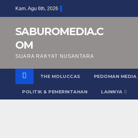
Skip
Kam. Agu 6th, 2026
to
content
SABUROMEDIA.C
OM
SUARA RAKYAT NUSANTARA
THE MOLUCCAS
PEDOMAN MEDIA 
POLITIK & PEMERINTAHAN
LAINNYA