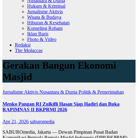
Nusantara & Dunia
Hukum & Kriminal
Jurnalisme Aktivis
Wisata & Budaya
Hiburan & Kesehatan
Konseling Rohani
Iklan Baris
Fhoto & Video
Redaksi
The Moluccas
Gerakan Bangun Ekonomi
Masjid
Jurnalisme Aktivis
Nusantara & Dunia
Politik & Pemerintahan
Menko Pangan RI Zulkifli Hasan Siap Hadiri dan Buka
RAPIMNAS II BKPRMI 2026
Apr 21, 2026
saburomedia
SABUROmedia, Jakarta — Dewan Pimpinan Pusat Badan
Komunikasi Pemuda Remaja Masjid Indonesia (DPP BKPRMI)