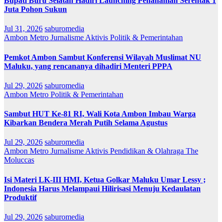
Bupati Buru Selatan Hadiri Launching Penanaman Serentak 1
Juta Pohon Sukun
Jul 31, 2026
saburomedia
Ambon Metro
Jurnalisme Aktivis
Politik & Pemerintahan
Pemkot Ambon Sambut Konferensi Wilayah Muslimat NU
Maluku, yang rencananya dihadiri Menteri PPPA
Jul 29, 2026
saburomedia
Ambon Metro
Politik & Pemerintahan
Sambut HUT Ke-81 RI, Wali Kota Ambon Imbau Warga
Kibarkan Bendera Merah Putih Selama Agustus
Jul 29, 2026
saburomedia
Ambon Metro
Jurnalisme Aktivis
Pendidikan & Olahraga
The
Moluccas
Isi Materi LK-III HMI, Ketua Golkar Maluku Umar Lessy ;
Indonesia Harus Melampaui Hilirisasi Menuju Kedaulatan
Produktif
Jul 29, 2026
saburomedia