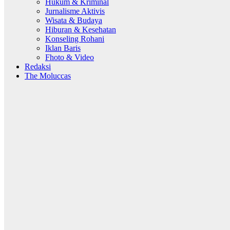
Hukum & Kriminal
Jurnalisme Aktivis
Wisata & Budaya
Hiburan & Kesehatan
Konseling Rohani
Iklan Baris
Fhoto & Video
Redaksi
The Moluccas