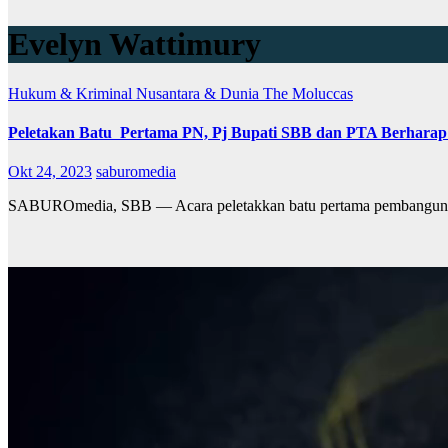
Evelyn Wattimury
Hukum & Kriminal
Nusantara & Dunia
The Moluccas
Peletakan Batu Pertama PN, Pj Bupati SBB dan PTA Berharap
Okt 24, 2023
saburomedia
SABUROmedia, SBB — Acara peletakkan batu pertama pembangunan 