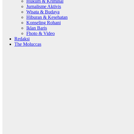
Hukum & Kriminal
Jurnalisme Aktivis
Wisata & Budaya
Hiburan & Kesehatan
Konseling Rohani
Iklan Baris
Fhoto & Video
Redaksi
The Moluccas