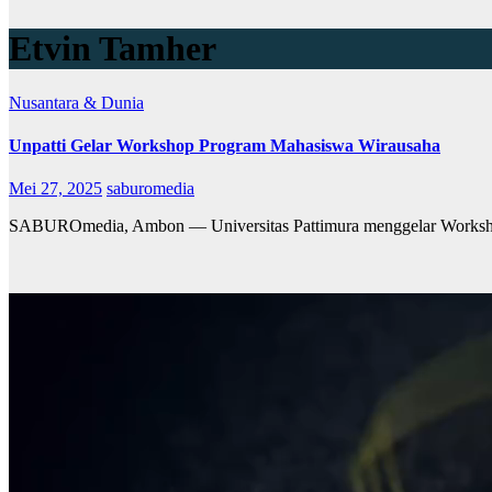
Etvin Tamher
Nusantara & Dunia
Unpatti Gelar Workshop Program Mahasiswa Wirausaha
Mei 27, 2025
saburomedia
SABUROmedia, Ambon — Universitas Pattimura menggelar Workshop 