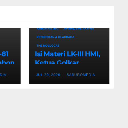
AMBON METRO
JURNALISME AKTIVIS
PENDIDIKAN & OLAHRAGA
THE MOLUCCAS
-81
Isi Materi LK-III HMI,
Ambon
Ketua Golkar
Maluku Umar Lessy
DIA
JUL 29, 2026
SABUROMEDIA
ra
; Indonesia Harus
lama
Melampaui Hilirisasi
Menuju Kedaulatan
Produktif