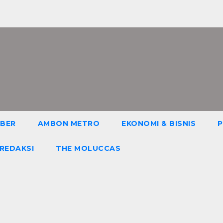
IBER
AMBON METRO
EKONOMI & BISNIS
P
REDAKSI
THE MOLUCCAS