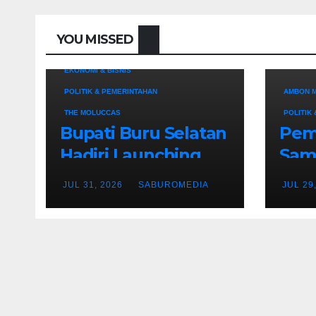
YOU MISSED
EKONOMI & BISNIS
POLITIK & PEMERINTAHAN
AMBON 
THE MOLUCCAS
POLITIK
Bupati Buru Selatan
Pem
Hadiri Launching
Sam
Penanaman
Wil
JUL 31, 2026
SABUROMEDIA
JUL 29
Serentak 1 Juta
NU 
Pohon Sukun
renc
Men