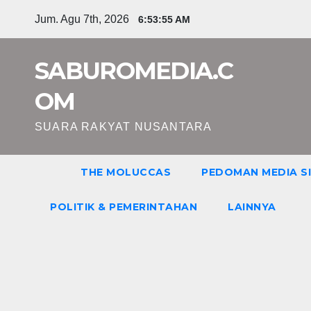
Skip
Jum. Agu 7th, 2026
6:53:56 AM
to
content
SABUROMEDIA.C
OM
SUARA RAKYAT NUSANTARA
THE MOLUCCAS
PEDOMAN MEDIA S
POLITIK & PEMERINTAHAN
LAINNYA