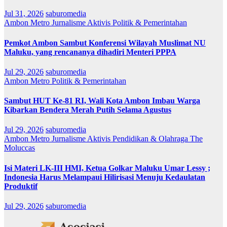
Jul 31, 2026
saburomedia
Ambon Metro
Jurnalisme Aktivis
Politik & Pemerintahan
Pemkot Ambon Sambut Konferensi Wilayah Muslimat NU
Maluku, yang rencananya dihadiri Menteri PPPA
Jul 29, 2026
saburomedia
Ambon Metro
Politik & Pemerintahan
Sambut HUT Ke-81 RI, Wali Kota Ambon Imbau Warga
Kibarkan Bendera Merah Putih Selama Agustus
Jul 29, 2026
saburomedia
Ambon Metro
Jurnalisme Aktivis
Pendidikan & Olahraga
The
Moluccas
Isi Materi LK-III HMI, Ketua Golkar Maluku Umar Lessy ;
Indonesia Harus Melampaui Hilirisasi Menuju Kedaulatan
Produktif
Jul 29, 2026
saburomedia