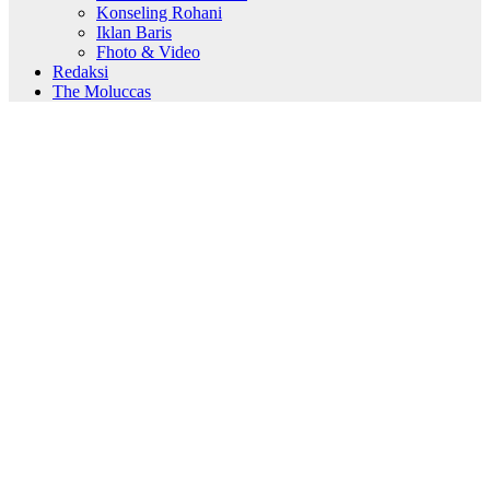
Konseling Rohani
Iklan Baris
Fhoto & Video
Redaksi
The Moluccas