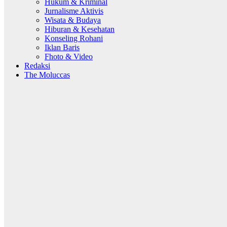
Hukum & Kriminal
Jurnalisme Aktivis
Wisata & Budaya
Hiburan & Kesehatan
Konseling Rohani
Iklan Baris
Fhoto & Video
Redaksi
The Moluccas