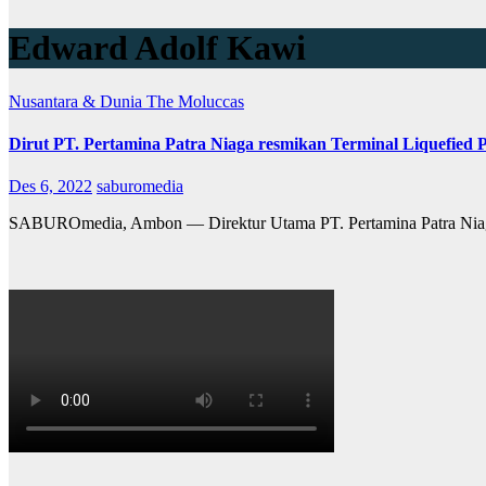
Edward Adolf Kawi
Nusantara & Dunia
The Moluccas
Dirut PT. Pertamina Patra Niaga resmikan Terminal Liquefie
Des 6, 2022
saburomedia
SABUROmedia, Ambon — Direktur Utama PT. Pertamina Patra Niag