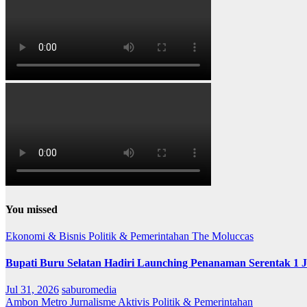
You missed
Ekonomi & Bisnis
Politik & Pemerintahan
The Moluccas
Bupati Buru Selatan Hadiri Launching Penanaman Serentak 1 
Jul 31, 2026
saburomedia
Ambon Metro
Jurnalisme Aktivis
Politik & Pemerintahan