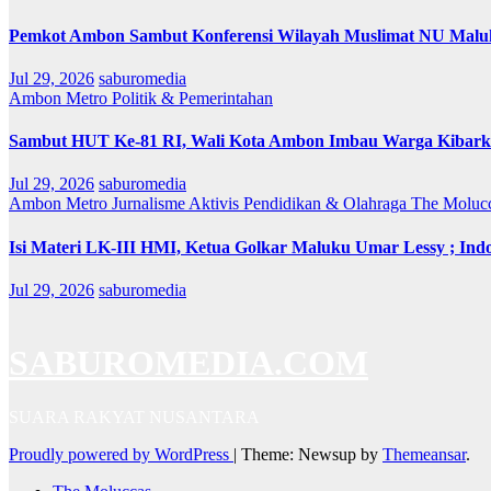
Pemkot Ambon Sambut Konferensi Wilayah Muslimat NU Maluk
Jul 29, 2026
saburomedia
Ambon Metro
Politik & Pemerintahan
Sambut HUT Ke-81 RI, Wali Kota Ambon Imbau Warga Kibarka
Jul 29, 2026
saburomedia
Ambon Metro
Jurnalisme Aktivis
Pendidikan & Olahraga
The Moluc
Isi Materi LK-III HMI, Ketua Golkar Maluku Umar Lessy ; Indo
Jul 29, 2026
saburomedia
SABUROMEDIA.COM
SUARA RAKYAT NUSANTARA
Proudly powered by WordPress
|
Theme: Newsup by
Themeansar
.