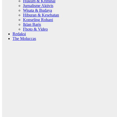
Hukum & Kriminal
Jurnalisme Aktivis
Wisata & Budaya
Hiburan & Kesehatan
Konseling Rohani
Iklan Baris
Fhoto & Video
Redaksi
The Moluccas