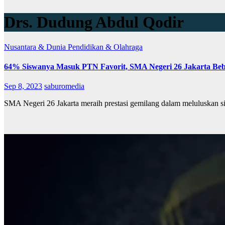
Drs. Dudung Abdul Qodir
Nusantara & Dunia
Pendidikan & Olahraga
64% Siswanya Masuk PTN Favorit, SMA Negeri 26 Jakarta Beb
Sep 8, 2023
saburomedia
SMA Negeri 26 Jakarta meraih prestasi gemilang dalam meluluskan sis