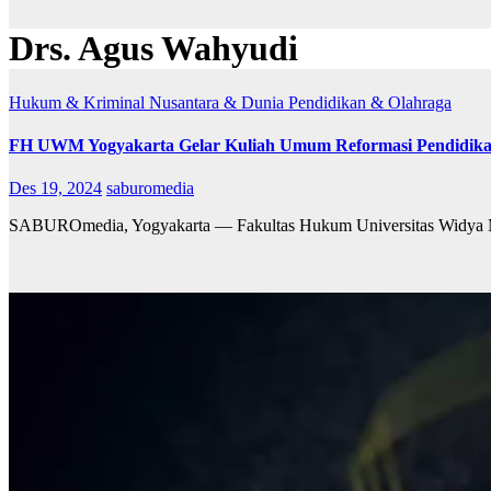
Drs. Agus Wahyudi
Hukum & Kriminal
Nusantara & Dunia
Pendidikan & Olahraga
FH UWM Yogyakarta Gelar Kuliah Umum Reformasi Pendidika
Des 19, 2024
saburomedia
SABUROmedia, Yogyakarta — Fakultas Hukum Universitas Widya M