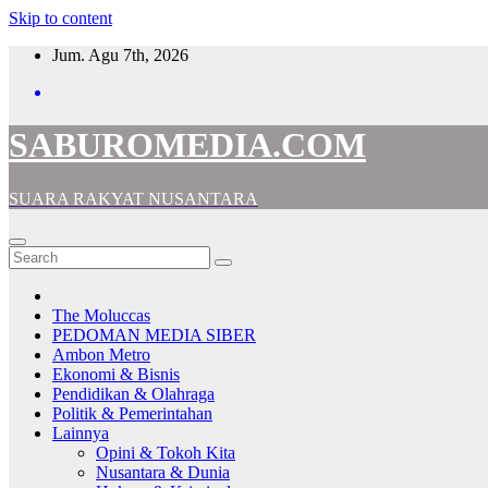
Skip to content
Jum. Agu 7th, 2026
SABUROMEDIA.COM
SUARA RAKYAT NUSANTARA
The Moluccas
PEDOMAN MEDIA SIBER
Ambon Metro
Ekonomi & Bisnis
Pendidikan & Olahraga
Politik & Pemerintahan
Lainnya
Opini & Tokoh Kita
Nusantara & Dunia