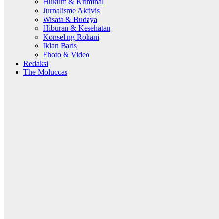
Hukum & Kriminal
Jurnalisme Aktivis
Wisata & Budaya
Hiburan & Kesehatan
Konseling Rohani
Iklan Baris
Fhoto & Video
Redaksi
The Moluccas