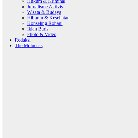
Hukum & Kriminal
Jurnalisme Aktivis
Wisata & Budaya
Hiburan & Kesehatan
Konseling Rohani
Iklan Baris
Fhoto & Video
Redaksi
The Moluccas