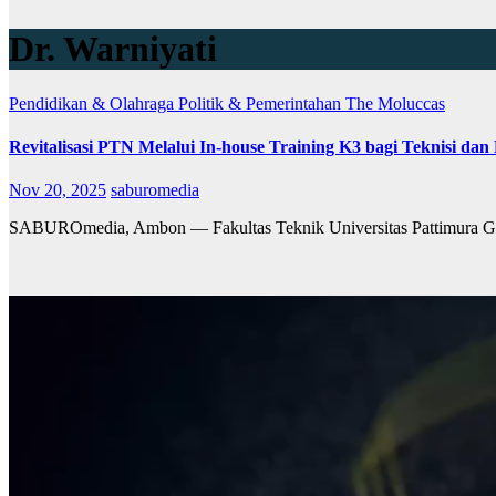
Dr. Warniyati
Pendidikan & Olahraga
Politik & Pemerintahan
The Moluccas
Revitalisasi PTN Melalui In-house Training K3 bagi Teknisi dan
Nov 20, 2025
saburomedia
SABUROmedia, Ambon — Fakultas Teknik Universitas Pattimura Gela