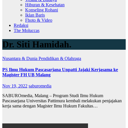
Hiburan & Kesehatan
Konseling Rohani
Iklan Baris
Fhoto & Video
Redaksi
The Moluccas
Dr. Siti Hamidah.
Nusantara & Dunia
Pendidikan & Olahraga
PS Ilmu Hukum Pascasarjana Unpatti Jajaki Kerjasama ke
Magister FH UB Malang
Nov 19, 2022
saburomedia
SABUROmedia, Malang – Program Studi Ilmu Hukum
Pascasarjana Universitas Pattimura kembali melakukan penjajakan
kerja sama dengan Magister Ilmu Hukum Fakultas…