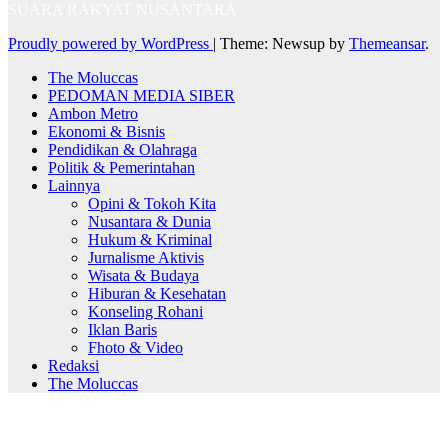
SUARA RAKYAT NUSANTARA
Proudly powered by WordPress
|
Theme: Newsup by
Themeansar
.
The Moluccas
PEDOMAN MEDIA SIBER
Ambon Metro
Ekonomi & Bisnis
Pendidikan & Olahraga
Politik & Pemerintahan
Lainnya
Opini & Tokoh Kita
Nusantara & Dunia
Hukum & Kriminal
Jurnalisme Aktivis
Wisata & Budaya
Hiburan & Kesehatan
Konseling Rohani
Iklan Baris
Fhoto & Video
Redaksi
The Moluccas