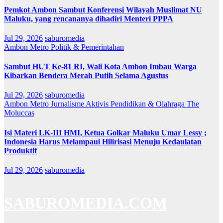
Pemkot Ambon Sambut Konferensi Wilayah Muslimat NU
Maluku, yang rencananya dihadiri Menteri PPPA
Jul 29, 2026
saburomedia
Ambon Metro
Politik & Pemerintahan
Sambut HUT Ke-81 RI, Wali Kota Ambon Imbau Warga
Kibarkan Bendera Merah Putih Selama Agustus
Jul 29, 2026
saburomedia
Ambon Metro
Jurnalisme Aktivis
Pendidikan & Olahraga
The
Moluccas
Isi Materi LK-III HMI, Ketua Golkar Maluku Umar Lessy ;
Indonesia Harus Melampaui Hilirisasi Menuju Kedaulatan
Produktif
Jul 29, 2026
saburomedia
SABUROMEDIA.COM