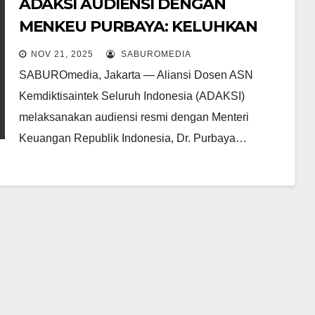
ADAKSI AUDIENSI DENGAN
MENKEU PURBAYA: KELUHKAN
HUTANG TUKIN DOSEN 2020–2024
NOV 21, 2025
SABUROMEDIA
DAN PROBLEMATIKA KEUANGAN
SABUROmedia, Jakarta — Aliansi Dosen ASN
PTN BLU/BH
Kemdiktisaintek Seluruh Indonesia (ADAKSI)
melaksanakan audiensi resmi dengan Menteri
Keuangan Republik Indonesia, Dr. Purbaya…