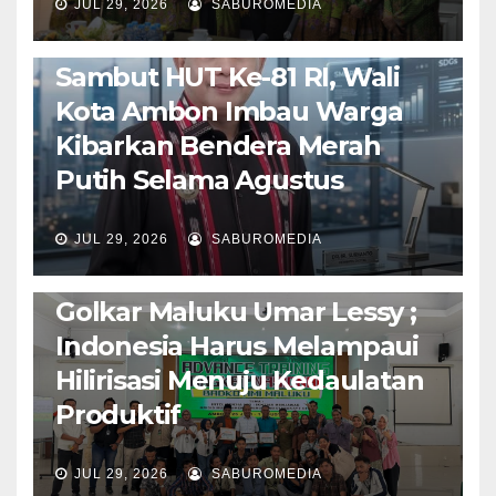
JUL 29, 2026
SABUROMEDIA
AMBON METRO
POLITIK & PEMERINTAHAN
Sambut HUT Ke-81 RI, Wali
Kota Ambon Imbau Warga
Kibarkan Bendera Merah
Putih Selama Agustus
AMBON METRO
JURNALISME AKTIVIS
JUL 29, 2026
SABUROMEDIA
PENDIDIKAN & OLAHRAGA
THE MOLUCCAS
Isi Materi LK-III HMI, Ketua
Golkar Maluku Umar Lessy ;
Indonesia Harus Melampaui
Hilirisasi Menuju Kedaulatan
Produktif
JUL 29, 2026
SABUROMEDIA