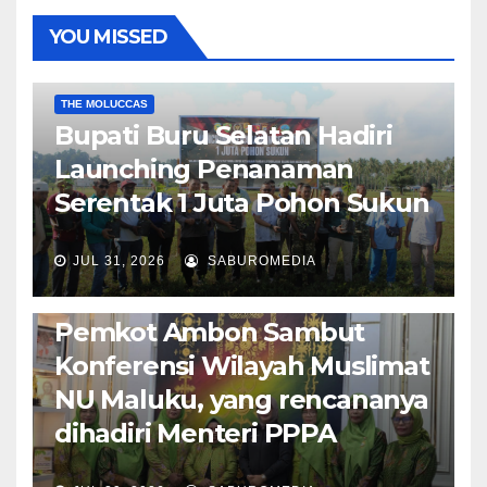
YOU MISSED
EKONOMI & BISNIS
POLITIK & PEMERINTAHAN
THE MOLUCCAS
Bupati Buru Selatan Hadiri
Launching Penanaman
Serentak 1 Juta Pohon Sukun
JUL 31, 2026
SABUROMEDIA
AMBON METRO
JURNALISME AKTIVIS
POLITIK & PEMERINTAHAN
Pemkot Ambon Sambut
Konferensi Wilayah Muslimat
NU Maluku, yang rencananya
dihadiri Menteri PPPA