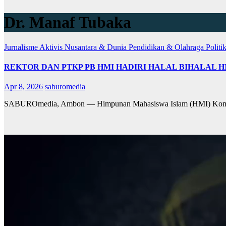
Dr. Manaf Tubaka
Jurnalisme Aktivis
Nusantara & Dunia
Pendidikan & Olahraga
Polit
REKTOR DAN PTKP PB HMI HADIRI HALAL BIHALAL
Apr 8, 2026
saburomedia
SABUROmedia, Ambon — Himpunan Mahasiswa Islam (HMI) Komisaria