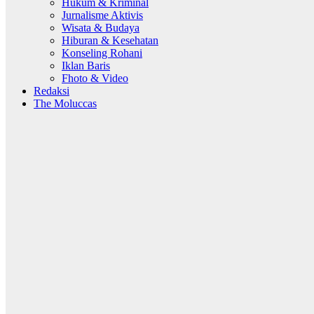
Hukum & Kriminal
Jurnalisme Aktivis
Wisata & Budaya
Hiburan & Kesehatan
Konseling Rohani
Iklan Baris
Fhoto & Video
Redaksi
The Moluccas