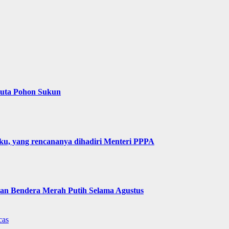
Juta Pohon Sukun
u, yang rencananya dihadiri Menteri PPPA
n Bendera Merah Putih Selama Agustus
cas