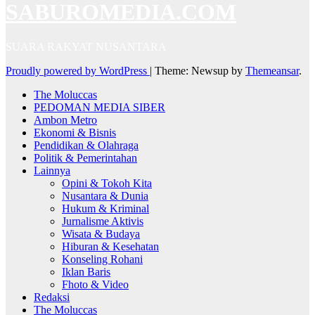
SABUROMEDIA.COM
SUARA RAKYAT NUSANTARA
Proudly powered by WordPress
|
Theme: Newsup by
Themeansar
.
The Moluccas
PEDOMAN MEDIA SIBER
Ambon Metro
Ekonomi & Bisnis
Pendidikan & Olahraga
Politik & Pemerintahan
Lainnya
Opini & Tokoh Kita
Nusantara & Dunia
Hukum & Kriminal
Jurnalisme Aktivis
Wisata & Budaya
Hiburan & Kesehatan
Konseling Rohani
Iklan Baris
Fhoto & Video
Redaksi
The Moluccas