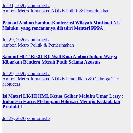
Jul 31, 2026
saburomedia
Ambon Metro
Jurnalisme Aktivis
Politik & Pemerintahan
Pemkot Ambon Sambut Konferensi Wilayah Muslimat NU
Maluku, yang rencananya dihadiri Menteri PPPA
Jul 29, 2026
saburomedia
Ambon Metro
Politik & Pemerintahan
Sambut HUT Ke-81 RI, Wali Kota Ambon Imbau Warga
Kibarkan Bendera Merah Putih Selama Agustus
Jul 29, 2026
saburomedia
Ambon Metro
Jurnalisme Aktivis
Pendidikan & Olahraga
The
Moluccas
Isi Materi LK-III HMI, Ketua Golkar Maluku Umar Lessy ;
Indonesia Harus Melampaui Hilirisasi Menuju Kedaulatan
Produktif
Jul 29, 2026
saburomedia