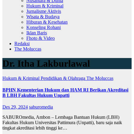
Nusantara & Dunia
Hukum & Kriminal
Jurnalisme Aktivis
Wisata & Budaya
Hiburan & Kesehatan
Konseling Rohani
Iklan Baris
Fhoto & Video
Redaksi
The Moluccas
Dr. Itha Lakburlawal
Hukum & Kriminal
Pendidikan & Olahraga
The Moluccas
BPHN Kementerian Hukum dan HAM RI Berikan Akreditasi
B LBH Fakultas Hukum Unpatti
Des 29, 2024
saburomedia
SABUROmedia, Ambon – Lembaga Bantuan Hukum (LBH)
Fakultas Hukum Universitas Pattimura (Unpatti), baru saja naik
tingkat akreditasi lebih tinggi ke…