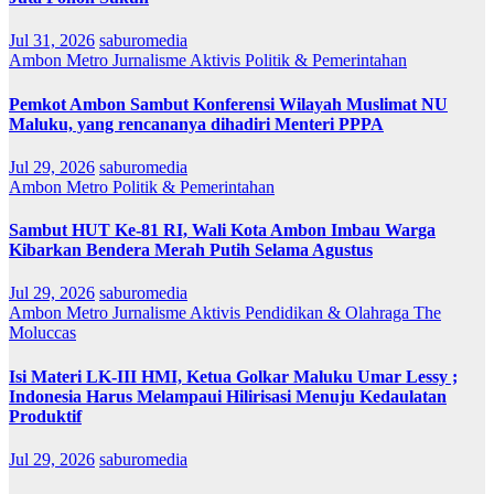
Jul 31, 2026
saburomedia
Ambon Metro
Jurnalisme Aktivis
Politik & Pemerintahan
Pemkot Ambon Sambut Konferensi Wilayah Muslimat NU
Maluku, yang rencananya dihadiri Menteri PPPA
Jul 29, 2026
saburomedia
Ambon Metro
Politik & Pemerintahan
Sambut HUT Ke-81 RI, Wali Kota Ambon Imbau Warga
Kibarkan Bendera Merah Putih Selama Agustus
Jul 29, 2026
saburomedia
Ambon Metro
Jurnalisme Aktivis
Pendidikan & Olahraga
The
Moluccas
Isi Materi LK-III HMI, Ketua Golkar Maluku Umar Lessy ;
Indonesia Harus Melampaui Hilirisasi Menuju Kedaulatan
Produktif
Jul 29, 2026
saburomedia