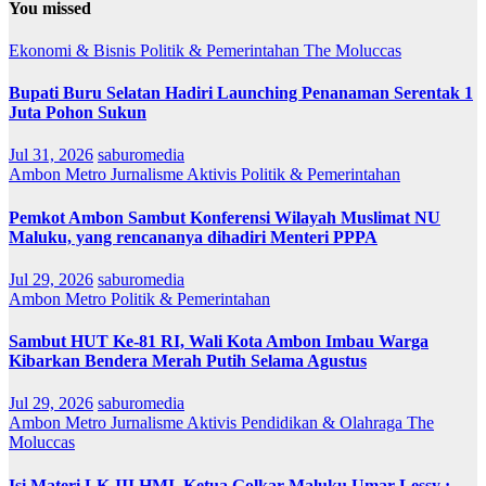
You missed
Ekonomi & Bisnis
Politik & Pemerintahan
The Moluccas
Bupati Buru Selatan Hadiri Launching Penanaman Serentak 1
Juta Pohon Sukun
Jul 31, 2026
saburomedia
Ambon Metro
Jurnalisme Aktivis
Politik & Pemerintahan
Pemkot Ambon Sambut Konferensi Wilayah Muslimat NU
Maluku, yang rencananya dihadiri Menteri PPPA
Jul 29, 2026
saburomedia
Ambon Metro
Politik & Pemerintahan
Sambut HUT Ke-81 RI, Wali Kota Ambon Imbau Warga
Kibarkan Bendera Merah Putih Selama Agustus
Jul 29, 2026
saburomedia
Ambon Metro
Jurnalisme Aktivis
Pendidikan & Olahraga
The
Moluccas
Isi Materi LK-III HMI, Ketua Golkar Maluku Umar Lessy ;