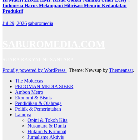
Indonesia Harus Melampaui Hilirisasi Menuju Kedaulatan
Produktif
Jul 29, 2026
saburomedia
SABUROMEDIA.COM
SUARA RAKYAT NUSANTARA
Proudly powered by WordPress
|
Theme: Newsup by
Themeansar
.
The Moluccas
PEDOMAN MEDIA SIBER
Ambon Metro
Ekonomi & Bisnis
Pendidikan & Olahraga
Politik & Pemerintahan
Lainnya
Opini & Tokoh Kita
Nusantara & Dunia
Hukum & Kriminal
Jurnalisme Aktivis