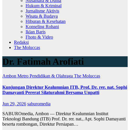
Nusantara & Dunia
Hukum & Kriminal
Jurnalisme Aktivis
Wisata & Budaya
Hiburan & Kesehatan
Konseling Rohani
Iklan Baris
Fhoto & Video
Redaksi
The Moluccas
Dr. Fatimah Arofiati
Ambon Metro
Pendidikan & Olahraga
The Moluccas
Kunjungan Direktur Kealumnian ITB, Prof. Dr. rer. nat. Sophi
Damayanti Pererat Silaturahmi Bersama Unpatti
Jun 29, 2026
saburomedia
SABUROmedia, Ambon — Direktur Kealumnian Institut
Teknologi Bandung (ITB) Prof. Dr. rer. nat., Apt. Sophi Damayanti
beserta rombongan, Direktur Persiapan…