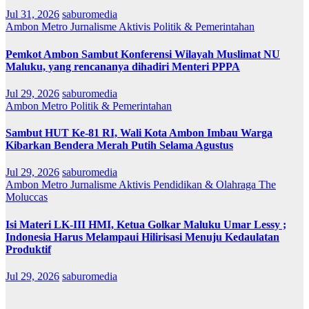
Jul 31, 2026
saburomedia
Ambon Metro
Jurnalisme Aktivis
Politik & Pemerintahan
Pemkot Ambon Sambut Konferensi Wilayah Muslimat NU
Maluku, yang rencananya dihadiri Menteri PPPA
Jul 29, 2026
saburomedia
Ambon Metro
Politik & Pemerintahan
Sambut HUT Ke-81 RI, Wali Kota Ambon Imbau Warga
Kibarkan Bendera Merah Putih Selama Agustus
Jul 29, 2026
saburomedia
Ambon Metro
Jurnalisme Aktivis
Pendidikan & Olahraga
The
Moluccas
Isi Materi LK-III HMI, Ketua Golkar Maluku Umar Lessy ;
Indonesia Harus Melampaui Hilirisasi Menuju Kedaulatan
Produktif
Jul 29, 2026
saburomedia