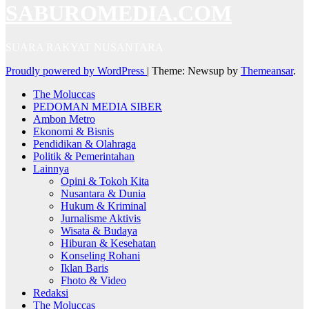
SABUROMEDIA.COM
SUARA RAKYAT NUSANTARA
Proudly powered by WordPress
|
Theme: Newsup by
Themeansar
.
The Moluccas
PEDOMAN MEDIA SIBER
Ambon Metro
Ekonomi & Bisnis
Pendidikan & Olahraga
Politik & Pemerintahan
Lainnya
Opini & Tokoh Kita
Nusantara & Dunia
Hukum & Kriminal
Jurnalisme Aktivis
Wisata & Budaya
Hiburan & Kesehatan
Konseling Rohani
Iklan Baris
Fhoto & Video
Redaksi
The Moluccas