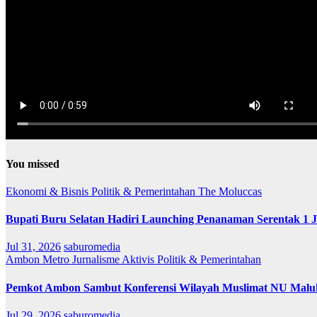
You missed
Ekonomi & Bisnis
Politik & Pemerintahan
The Moluccas
Bupati Buru Selatan Hadiri Launching Penanaman Serentak 1 
Jul 31, 2026
saburomedia
Ambon Metro
Jurnalisme Aktivis
Politik & Pemerintahan
Pemkot Ambon Sambut Konferensi Wilayah Muslimat NU Maluk
Jul 29, 2026
saburomedia