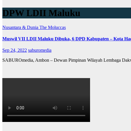
DPW LDII Maluku
Nusantara & Dunia
The Moluccas
Muswil VII LDII Maluku Dibuka, 6 DPD Kabupaten – Kota Ha
Sep 24, 2022
saburomedia
SABUROmedia, Ambon – Dewan Pimpinan Wilayah Lembaga Dakwah 