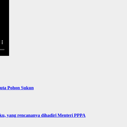
Juta Pohon Sukun
u, yang rencananya dihadiri Menteri PPPA