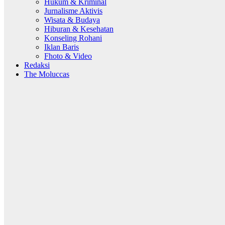
Hukum & Kriminal
Jurnalisme Aktivis
Wisata & Budaya
Hiburan & Kesehatan
Konseling Rohani
Iklan Baris
Fhoto & Video
Redaksi
The Moluccas