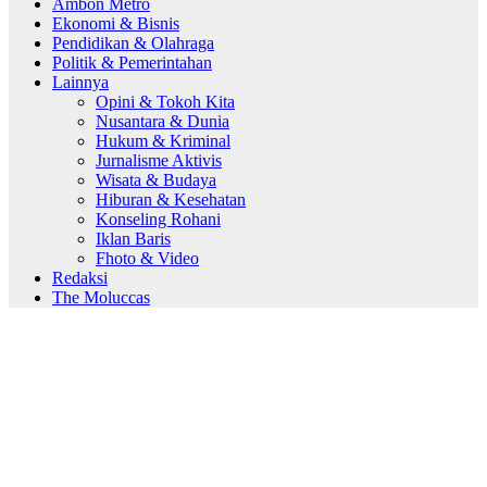
Ambon Metro
Ekonomi & Bisnis
Pendidikan & Olahraga
Politik & Pemerintahan
Lainnya
Opini & Tokoh Kita
Nusantara & Dunia
Hukum & Kriminal
Jurnalisme Aktivis
Wisata & Budaya
Hiburan & Kesehatan
Konseling Rohani
Iklan Baris
Fhoto & Video
Redaksi
The Moluccas