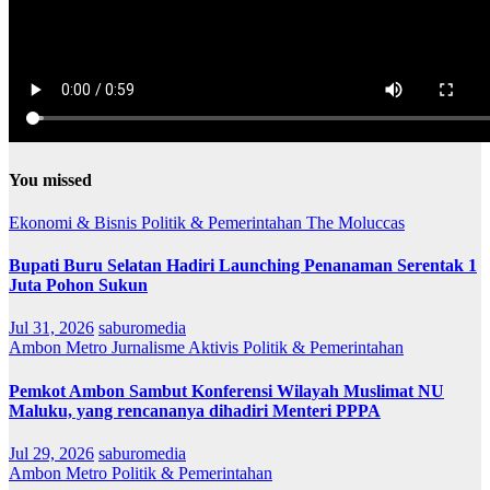
You missed
Ekonomi & Bisnis
Politik & Pemerintahan
The Moluccas
Bupati Buru Selatan Hadiri Launching Penanaman Serentak 1
Juta Pohon Sukun
Jul 31, 2026
saburomedia
Ambon Metro
Jurnalisme Aktivis
Politik & Pemerintahan
Pemkot Ambon Sambut Konferensi Wilayah Muslimat NU
Maluku, yang rencananya dihadiri Menteri PPPA
Jul 29, 2026
saburomedia
Ambon Metro
Politik & Pemerintahan