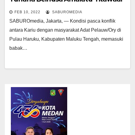
Menyikapi Konflik di Pulau Haruku
FEB 10, 2022
SABUROMEDIA
SABUROmedia, Jakarta, — Kondisi pasca konflik
antara Kariu dengan masyarakat Adat Pelauw/Ory di
Pulau Haruku, Kabupaten Maluku Tengah, memasuki
babak…