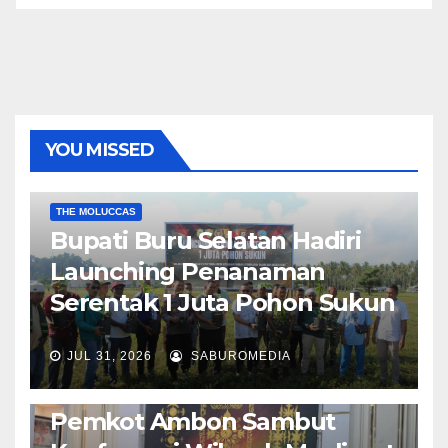
YOU MISSED
EKONOMI & BISNIS
POLITIK & PEMERINTAHAN
THE MOLUCCAS
Bupati Buru Selatan Hadiri
Launching Penanaman
Serentak 1 Juta Pohon Sukun
JUL 31, 2026
SABUROMEDIA
AMBON METRO
JURNALISME AKTIVIS
POLITIK & PEMERINTAHAN
Pemkot Ambon Sambut