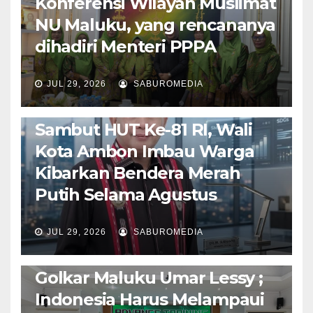
Konferensi Wilayah Muslimat
NU Maluku, yang rencananya
dihadiri Menteri PPPA
JUL 29, 2026
SABUROMEDIA
AMBON METRO
POLITIK & PEMERINTAHAN
Sambut HUT Ke-81 RI, Wali
Kota Ambon Imbau Warga
Kibarkan Bendera Merah
Putih Selama Agustus
AMBON METRO
JURNALISME AKTIVIS
JUL 29, 2026
SABUROMEDIA
PENDIDIKAN & OLAHRAGA
THE MOLUCCAS
Isi Materi LK-III HMI, Ketua
Golkar Maluku Umar Lessy ;
Indonesia Harus Melampaui