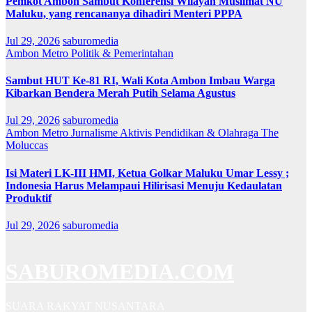
Pemkot Ambon Sambut Konferensi Wilayah Muslimat NU
Maluku, yang rencananya dihadiri Menteri PPPA
Jul 29, 2026
saburomedia
Ambon Metro
Politik & Pemerintahan
Sambut HUT Ke-81 RI, Wali Kota Ambon Imbau Warga
Kibarkan Bendera Merah Putih Selama Agustus
Jul 29, 2026
saburomedia
Ambon Metro
Jurnalisme Aktivis
Pendidikan & Olahraga
The
Moluccas
Isi Materi LK-III HMI, Ketua Golkar Maluku Umar Lessy ;
Indonesia Harus Melampaui Hilirisasi Menuju Kedaulatan
Produktif
Jul 29, 2026
saburomedia
SABUROMEDIA.COM
SUARA RAKYAT NUSANTARA