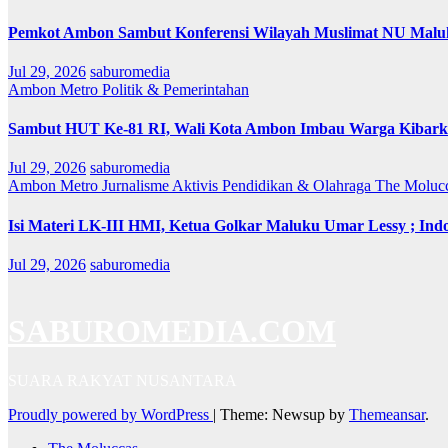
Pemkot Ambon Sambut Konferensi Wilayah Muslimat NU Maluk
Jul 29, 2026
saburomedia
Ambon Metro
Politik & Pemerintahan
Sambut HUT Ke-81 RI, Wali Kota Ambon Imbau Warga Kibarka
Jul 29, 2026
saburomedia
Ambon Metro
Jurnalisme Aktivis
Pendidikan & Olahraga
The Moluc
Isi Materi LK-III HMI, Ketua Golkar Maluku Umar Lessy ; Indo
Jul 29, 2026
saburomedia
SABUROMEDIA.COM
SUARA RAKYAT NUSANTARA
Proudly powered by WordPress
|
Theme: Newsup by
Themeansar
.