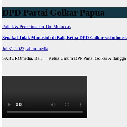
DPD Partai Golkar Papua
Politik & Pemerintahan
The Moluccas
Sepakat Tolak Munaslub di Bali, Ketua DPD Golkar se-Indonesi
Jul 31, 2023
saburomedia
SABUROmedia, Bali — Ketua Umum DPP Partai Golkar Airlangga Hart