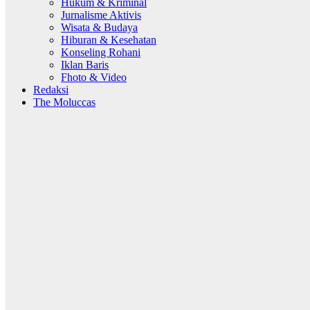
Hukum & Kriminal
Jurnalisme Aktivis
Wisata & Budaya
Hiburan & Kesehatan
Konseling Rohani
Iklan Baris
Fhoto & Video
Redaksi
The Moluccas