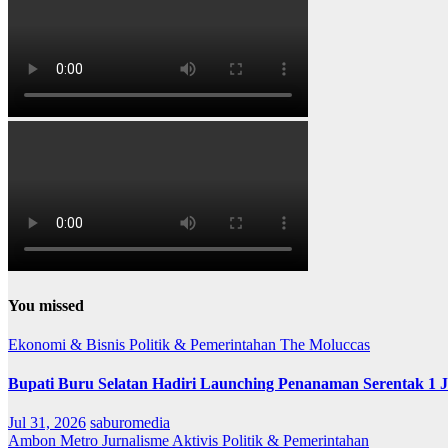
You missed
Ekonomi & Bisnis
Politik & Pemerintahan
The Moluccas
Bupati Buru Selatan Hadiri Launching Penanaman Serentak 1 
Jul 31, 2026
saburomedia
Ambon Metro
Jurnalisme Aktivis
Politik & Pemerintahan