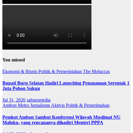
You missed
Ekonomi & Bisnis
Politik & Pemerintahan
The Moluccas
Bupati Buru Selatan Hadiri Launching Penanaman Serentak 1
Juta Pohon Sukun
Jul 31, 2026
saburomedia
Ambon Metro
Jurnalisme Aktivis
Politik & Pemerintahan
Pemkot Ambon Sambut Konferensi Wilayah Muslimat NU
Maluku, yang rencananya dihadiri Menteri PPPA