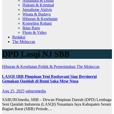
Nusantara & Dunia
Hukum & Kriminal
Jurnalisme Aktivis
Wisata & Budaya
Hiburan & Kesehatan
Konseling Rohani
Iklan Baris
Fhoto & Video
Redaksi
The Moluccas
DPD Lasqi NJ SBB
Hiburan & Kesehatan
Politik & Pemerintahan
The Moluccas
LASQI SBB Pimpinan Yeni Rosbayani Siap Bersinergi
Gemakan Qasidah di Bumi Saka Mese Nusa
Agu 25, 2025
saburomedia
SABUROmedia, SBB – Dewan Pimpinan Daerah (DPD) Lembaga
Seni Qasidah Indonesia (LASQI) Nusantara Jaya Kabupaten Seram
Bagian Barat (SBB) Periode…