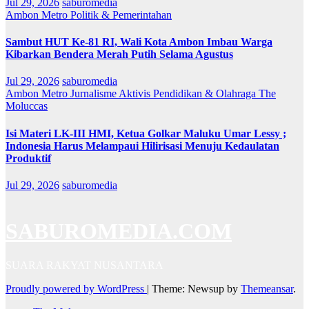
Jul 29, 2026
saburomedia
Ambon Metro
Politik & Pemerintahan
Sambut HUT Ke-81 RI, Wali Kota Ambon Imbau Warga
Kibarkan Bendera Merah Putih Selama Agustus
Jul 29, 2026
saburomedia
Ambon Metro
Jurnalisme Aktivis
Pendidikan & Olahraga
The
Moluccas
Isi Materi LK-III HMI, Ketua Golkar Maluku Umar Lessy ;
Indonesia Harus Melampaui Hilirisasi Menuju Kedaulatan
Produktif
Jul 29, 2026
saburomedia
SABUROMEDIA.COM
SUARA RAKYAT NUSANTARA
Proudly powered by WordPress
|
Theme: Newsup by
Themeansar
.