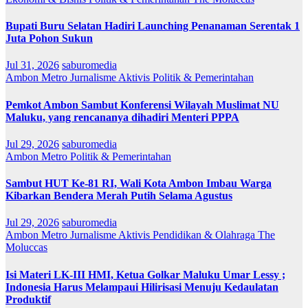
Bupati Buru Selatan Hadiri Launching Penanaman Serentak 1
Juta Pohon Sukun
Jul 31, 2026
saburomedia
Ambon Metro
Jurnalisme Aktivis
Politik & Pemerintahan
Pemkot Ambon Sambut Konferensi Wilayah Muslimat NU
Maluku, yang rencananya dihadiri Menteri PPPA
Jul 29, 2026
saburomedia
Ambon Metro
Politik & Pemerintahan
Sambut HUT Ke-81 RI, Wali Kota Ambon Imbau Warga
Kibarkan Bendera Merah Putih Selama Agustus
Jul 29, 2026
saburomedia
Ambon Metro
Jurnalisme Aktivis
Pendidikan & Olahraga
The
Moluccas
Isi Materi LK-III HMI, Ketua Golkar Maluku Umar Lessy ;
Indonesia Harus Melampaui Hilirisasi Menuju Kedaulatan
Produktif