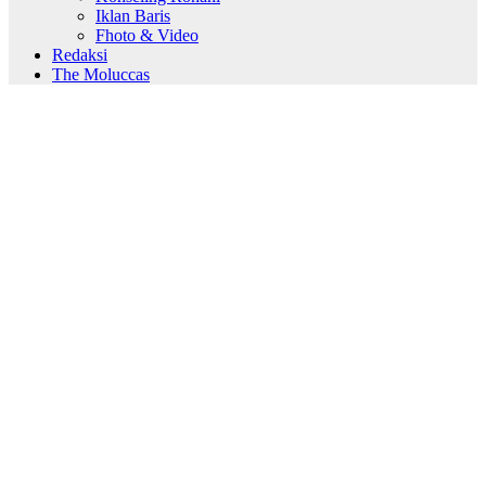
Iklan Baris
Fhoto & Video
Redaksi
The Moluccas