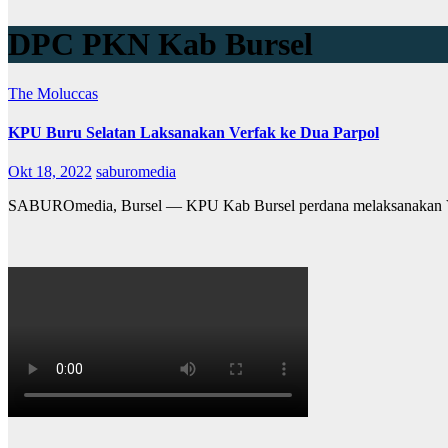
DPC PKN Kab Bursel
The Moluccas
KPU Buru Selatan Laksanakan Verfak ke Dua Parpol
Okt 18, 2022
saburomedia
SABUROmedia, Bursel — KPU Kab Bursel perdana melaksanakan Vere