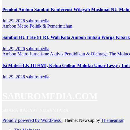
Pemkot Ambon Sambut Konferensi Wilayah Muslimat NU Maluk
Jul 29, 2026
saburomedia
Ambon Metro
Politik & Pemerintahan
Sambut HUT Ke-81 RI, Wali Kota Ambon Imbau Warga Kibarka
Jul 29, 2026
saburomedia
Ambon Metro
Jurnalisme Aktivis
Pendidikan & Olahraga
The Moluc
Isi Materi LK-III HMI, Ketua Golkar Maluku Umar Lessy ; Indo
Jul 29, 2026
saburomedia
SABUROMEDIA.COM
SUARA RAKYAT NUSANTARA
Proudly powered by WordPress
|
Theme: Newsup by
Themeansar
.