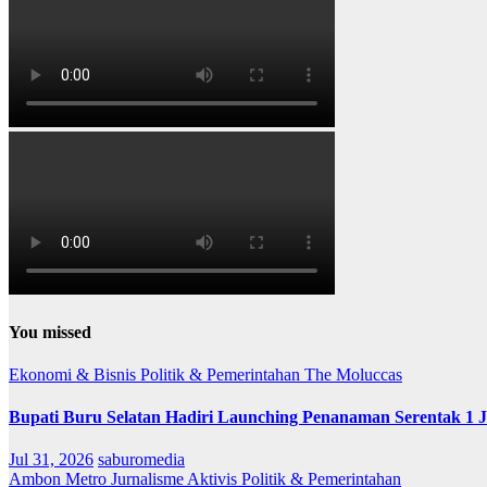
You missed
Ekonomi & Bisnis
Politik & Pemerintahan
The Moluccas
Bupati Buru Selatan Hadiri Launching Penanaman Serentak 1 
Jul 31, 2026
saburomedia
Ambon Metro
Jurnalisme Aktivis
Politik & Pemerintahan