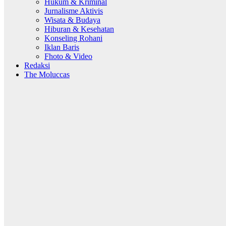
Hukum & Kriminal
Jurnalisme Aktivis
Wisata & Budaya
Hiburan & Kesehatan
Konseling Rohani
Iklan Baris
Fhoto & Video
Redaksi
The Moluccas