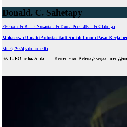
Donald. C. Sahetapy
Ekonomi & Bisnis
Nusantara & Dunia
Pendidikan & Olahraga
Mahasiswa Unpatti Antusias ikuti Kuliah Umum Pasar Kerja b
Mei 6, 2024
saburomedia
SABUROmedia, Ambon — Kementerian Ketenagakerjaan menggandeng