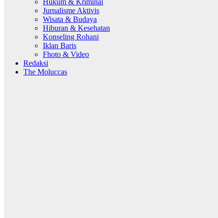
Hukum & Kriminal
Jurnalisme Aktivis
Wisata & Budaya
Hiburan & Kesehatan
Konseling Rohani
Iklan Baris
Fhoto & Video
Redaksi
The Moluccas