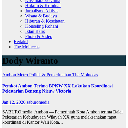
Nusantara & Dunia
Hukum & Kriminal
Jurnalisme Aktivis
Wisata & Budaya
Hiburan & Kesehatan
Konseling Rohani
Iklan Baris
Fhoto & Video
Redaksi
The Moluccas
Dody Wiranto
Ambon Metro
Politik & Pemerintahan
The Moluccas
Pemkot Ambon Terima BPKW XX Lakukan Koordinasi
Pelestarian Benteng Nieuw Victoria
Jan 12, 2026
saburomedia
SABUROmedia, Ambon — Pemerintah Kota Ambon terima Balai
Pelestarian Kebudayaan Wilayah XX guna melaksanakan rapat
koordinasi di Kantor Wali Kota…