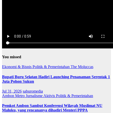
You missed
Ekonomi & Bisnis
Politik & Pemerintahan
The Moluccas
Bupati Buru Selatan Hadiri Launching Penanaman Serentak 1
Juta Pohon Sukun
Jul 31, 2026
saburomedia
Ambon Metro
Jurnalisme Aktivis
Politik & Pemerintahan
Pemkot Ambon Sambut Konferensi Wilayah Muslimat NU
Maluku, yang rencananya dihadiri Menteri PPPA