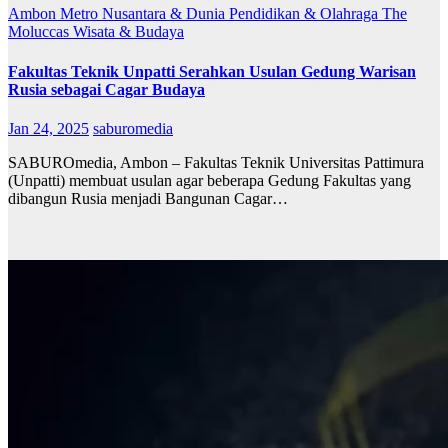
Ambon Metro
Nusantara & Dunia
Pendidikan & Olahraga
The
Moluccas
Wisata & Budaya
Fakultas Teknik Unpatti Serahkan Usulan Gedung Warisan
Rusia sebagai Cagar Budaya
Jan 24, 2025
saburomedia
SABUROmedia, Ambon – Fakultas Teknik Universitas Pattimura
(Unpatti) membuat usulan agar beberapa Gedung Fakultas yang
dibangun Rusia menjadi Bangunan Cagar…