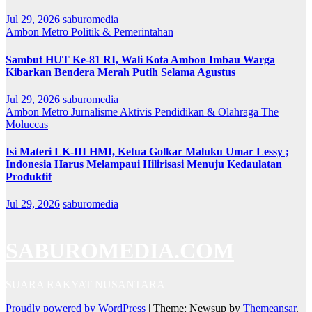
Jul 29, 2026
saburomedia
Ambon Metro
Politik & Pemerintahan
Sambut HUT Ke-81 RI, Wali Kota Ambon Imbau Warga
Kibarkan Bendera Merah Putih Selama Agustus
Jul 29, 2026
saburomedia
Ambon Metro
Jurnalisme Aktivis
Pendidikan & Olahraga
The
Moluccas
Isi Materi LK-III HMI, Ketua Golkar Maluku Umar Lessy ;
Indonesia Harus Melampaui Hilirisasi Menuju Kedaulatan
Produktif
Jul 29, 2026
saburomedia
SABUROMEDIA.COM
SUARA RAKYAT NUSANTARA
Proudly powered by WordPress
|
Theme: Newsup by
Themeansar
.