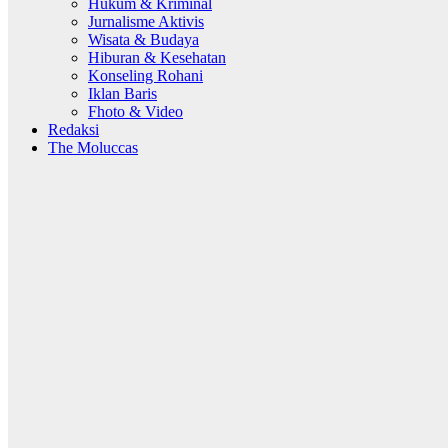
Hukum & Kriminal
Jurnalisme Aktivis
Wisata & Budaya
Hiburan & Kesehatan
Konseling Rohani
Iklan Baris
Fhoto & Video
Redaksi
The Moluccas