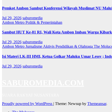
Pemkot Ambon Sambut Konferensi Wilayah Muslimat NU Maluk
Jul 29, 2026
saburomedia
Ambon Metro
Politik & Pemerintahan
Sambut HUT Ke-81 RI, Wali Kota Ambon Imbau Warga Kibarka
Jul 29, 2026
saburomedia
Ambon Metro
Jurnalisme Aktivis
Pendidikan & Olahraga
The Moluc
Isi Materi LK-III HMI, Ketua Golkar Maluku Umar Lessy ; Indo
Jul 29, 2026
saburomedia
SABUROMEDIA.COM
SUARA RAKYAT NUSANTARA
Proudly powered by WordPress
|
Theme: Newsup by
Themeansar
.