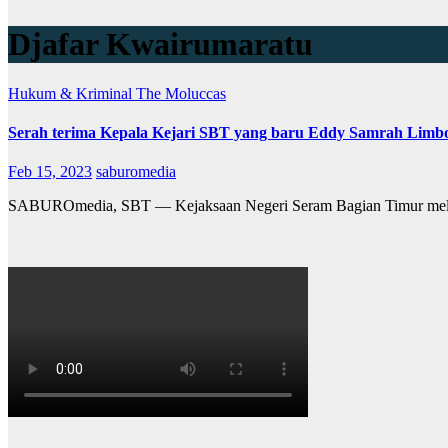
Djafar Kwairumaratu
Hukum & Kriminal
The Moluccas
Serah terima Kepala Kejari SBT yang baru Eddy Samrah Lim
Feb 15, 2023
saburomedia
SABUROmedia, SBT — Kejaksaan Negeri Seram Bagian Timur mel