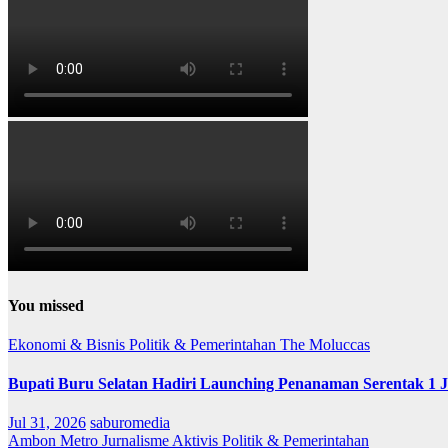
You missed
Ekonomi & Bisnis
Politik & Pemerintahan
The Moluccas
Bupati Buru Selatan Hadiri Launching Penanaman Serentak 1 
Jul 31, 2026
saburomedia
Ambon Metro
Jurnalisme Aktivis
Politik & Pemerintahan