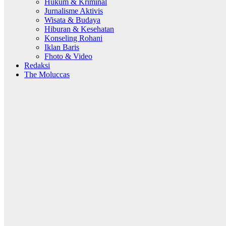
Hukum & Kriminal
Jurnalisme Aktivis
Wisata & Budaya
Hiburan & Kesehatan
Konseling Rohani
Iklan Baris
Fhoto & Video
Redaksi
The Moluccas