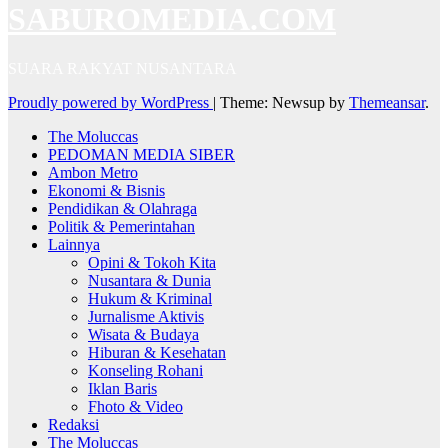
SABUROMEDIA.COM
SUARA RAKYAT NUSANTARA
Proudly powered by WordPress
|
Theme: Newsup by
Themeansar
.
The Moluccas
PEDOMAN MEDIA SIBER
Ambon Metro
Ekonomi & Bisnis
Pendidikan & Olahraga
Politik & Pemerintahan
Lainnya
Opini & Tokoh Kita
Nusantara & Dunia
Hukum & Kriminal
Jurnalisme Aktivis
Wisata & Budaya
Hiburan & Kesehatan
Konseling Rohani
Iklan Baris
Fhoto & Video
Redaksi
The Moluccas