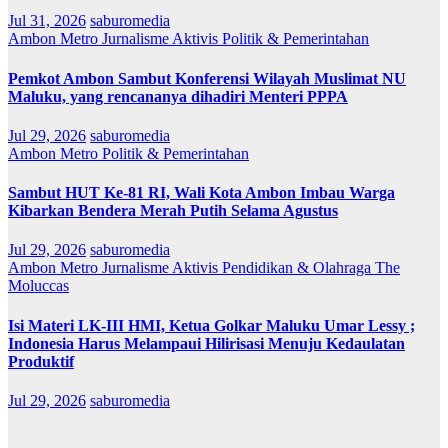
Jul 31, 2026
saburomedia
Ambon Metro
Jurnalisme Aktivis
Politik & Pemerintahan
Pemkot Ambon Sambut Konferensi Wilayah Muslimat NU
Maluku, yang rencananya dihadiri Menteri PPPA
Jul 29, 2026
saburomedia
Ambon Metro
Politik & Pemerintahan
Sambut HUT Ke-81 RI, Wali Kota Ambon Imbau Warga
Kibarkan Bendera Merah Putih Selama Agustus
Jul 29, 2026
saburomedia
Ambon Metro
Jurnalisme Aktivis
Pendidikan & Olahraga
The
Moluccas
Isi Materi LK-III HMI, Ketua Golkar Maluku Umar Lessy ;
Indonesia Harus Melampaui Hilirisasi Menuju Kedaulatan
Produktif
Jul 29, 2026
saburomedia