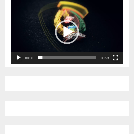
Pemutar
Video
00:00
00:53