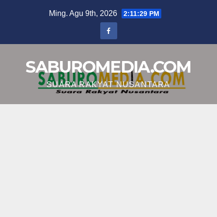
Skip
Ming. Agu 9th, 2026
2:11:29 PM
to
content
SABUROMEDIA.COM
SUARA RAKYAT NUSANTARA