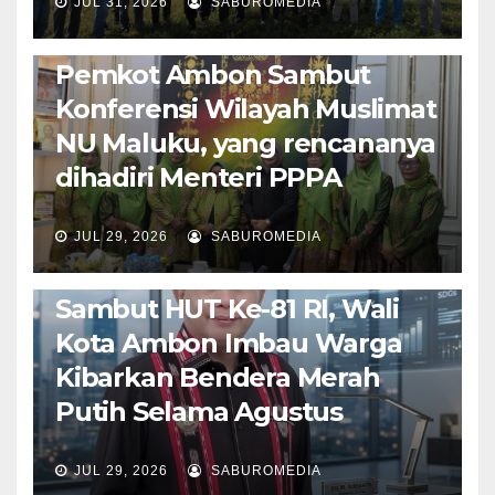
JUL 31, 2026
SABUROMEDIA
AMBON METRO
JURNALISME AKTIVIS
POLITIK & PEMERINTAHAN
Pemkot Ambon Sambut
Konferensi Wilayah Muslimat
NU Maluku, yang rencananya
dihadiri Menteri PPPA
JUL 29, 2026
SABUROMEDIA
AMBON METRO
POLITIK & PEMERINTAHAN
Sambut HUT Ke-81 RI, Wali
Kota Ambon Imbau Warga
Kibarkan Bendera Merah
Putih Selama Agustus
AMBON METRO
JURNALISME AKTIVIS
JUL 29, 2026
SABUROMEDIA
PENDIDIKAN & OLAHRAGA
THE MOLUCCAS