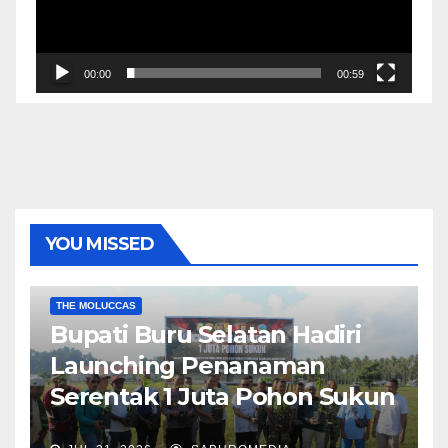
00:00
00:59
YOU MISSED
EKONOMI & BISNIS
POLITIK & PEMERINTAHAN
THE MOLUCCAS
Bupati Buru Selatan Hadiri
Launching Penanaman
Serentak 1 Juta Pohon Sukun