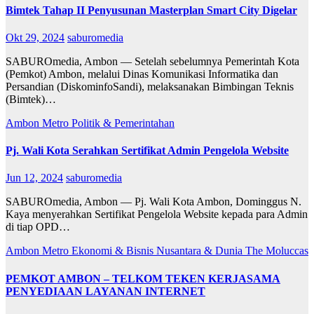
Bimtek Tahap II Penyusunan Masterplan Smart City Digelar
Okt 29, 2024
saburomedia
SABUROmedia, Ambon — Setelah sebelumnya Pemerintah Kota
(Pemkot) Ambon, melalui Dinas Komunikasi Informatika dan
Persandian (DiskominfoSandi), melaksanakan Bimbingan Teknis
(Bimtek)…
Ambon Metro
Politik & Pemerintahan
Pj. Wali Kota Serahkan Sertifikat Admin Pengelola Website
Jun 12, 2024
saburomedia
SABUROmedia, Ambon — Pj. Wali Kota Ambon, Dominggus N.
Kaya menyerahkan Sertifikat Pengelola Website kepada para Admin
di tiap OPD…
Ambon Metro
Ekonomi & Bisnis
Nusantara & Dunia
The Moluccas
PEMKOT AMBON – TELKOM TEKEN KERJASAMA
PENYEDIAAN LAYANAN INTERNET