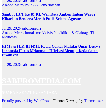
Jul 29, 2026
saburomedia
Ambon Metro
Politik & Pemerintahan
Sambut HUT Ke-81 RI, Wali Kota Ambon Imbau Warga
Kibarkan Bendera Merah Putih Selama Agustus
Jul 29, 2026
saburomedia
Ambon Metro
Jurnalisme Aktivis
Pendidikan & Olahraga
The
Moluccas
Isi Materi LK-III HMI, Ketua Golkar Maluku Umar Lessy ;
Indonesia Harus Melampaui Hilirisasi Menuju Kedaulatan
Produktif
Jul 29, 2026
saburomedia
SABUROMEDIA.COM
SUARA RAKYAT NUSANTARA
Proudly powered by WordPress
|
Theme: Newsup by
Themeansar
.