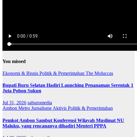
You missed
Ekonomi & Bisnis
Politik & Pemerintahan
The Moluccas
Bupati Buru Selatan Hadiri Launching Penanaman Serentak 1
Juta Pohon Sukun
Jul 31, 2026
saburomedia
Ambon Metro
Jurnalisme Aktivis
Politik & Pemerintahan
Pemkot Ambon Sambut Konferensi Wilayah Muslimat NU
Maluku, yang rencananya dihadiri Menteri PPPA