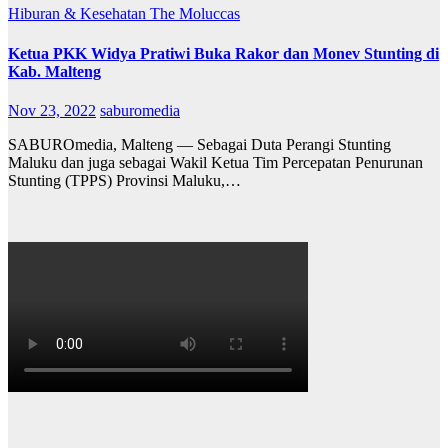
Hiburan & Kesehatan
The Moluccas
Ketua PKK Widya Pratiwi Buka Rakor dan Monev Stunting di
Kab. Malteng
Nov 23, 2022
saburomedia
SABUROmedia, Malteng — Sebagai Duta Perangi Stunting
Maluku dan juga sebagai Wakil Ketua Tim Percepatan Penurunan
Stunting (TPPS) Provinsi Maluku,…