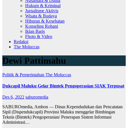
Nusantara & Dunia
Hukum & Kriminal
Jurnalisme Aktivis
Wisata & Budaya
Hiburan & Kesehatan
Konseling Rohani
Iklan Baris
Fhoto & Video
Redaksi
The Moluccas
Dewi Pattimahu
Politik & Pemerintahan
The Moluccas
Dukcapil Maluku Gelar Bimtek Pengoperasian SIAK Terpusat
Des 6, 2022
saburomedia
SABUROmedia, Ambon — Dinas Kependudukan dan Pencatatan
Sipil (Dispendukcapil) Provinsi Maluku menggelar Bimbingan
Teknis (Bimtek) Pengoperasian/ Penerapan Sistem Informasi
Administrasi…