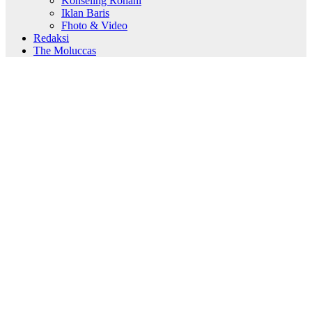
Konseling Rohani
Iklan Baris
Fhoto & Video
Redaksi
The Moluccas