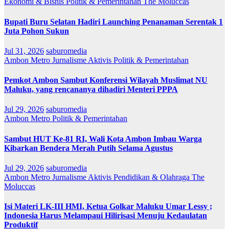
Ekonomi & Bisnis
Politik & Pemerintahan
The Moluccas
Bupati Buru Selatan Hadiri Launching Penanaman Serentak 1
Juta Pohon Sukun
Jul 31, 2026
saburomedia
Ambon Metro
Jurnalisme Aktivis
Politik & Pemerintahan
Pemkot Ambon Sambut Konferensi Wilayah Muslimat NU
Maluku, yang rencananya dihadiri Menteri PPPA
Jul 29, 2026
saburomedia
Ambon Metro
Politik & Pemerintahan
Sambut HUT Ke-81 RI, Wali Kota Ambon Imbau Warga
Kibarkan Bendera Merah Putih Selama Agustus
Jul 29, 2026
saburomedia
Ambon Metro
Jurnalisme Aktivis
Pendidikan & Olahraga
The
Moluccas
Isi Materi LK-III HMI, Ketua Golkar Maluku Umar Lessy ;
Indonesia Harus Melampaui Hilirisasi Menuju Kedaulatan
Produktif