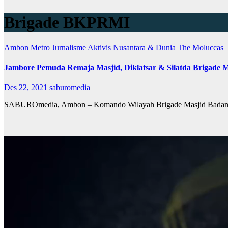
Brigade BKPRMI
Ambon Metro
Jurnalisme Aktivis
Nusantara & Dunia
The Moluccas
Jambore Pemuda Remaja Masjid, Diklatsar & Silatda Brigade
Des 22, 2021
saburomedia
SABUROmedia, Ambon – Komando Wilayah Brigade Masjid Badan K