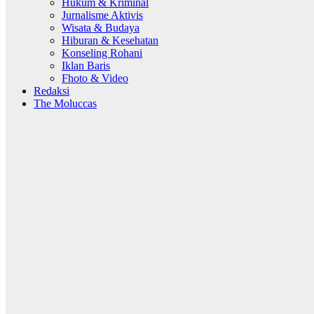
Hukum & Kriminal
Jurnalisme Aktivis
Wisata & Budaya
Hiburan & Kesehatan
Konseling Rohani
Iklan Baris
Fhoto & Video
Redaksi
The Moluccas