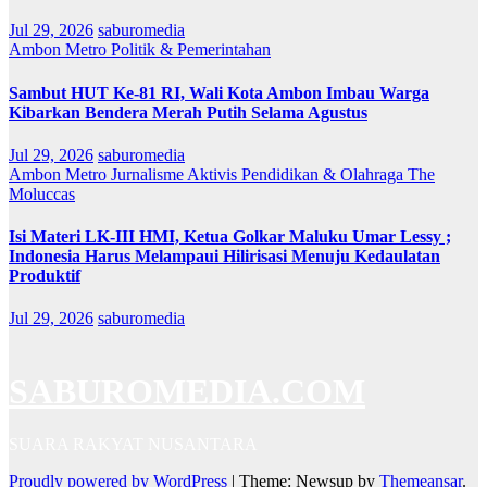
Jul 29, 2026
saburomedia
Ambon Metro
Politik & Pemerintahan
Sambut HUT Ke-81 RI, Wali Kota Ambon Imbau Warga
Kibarkan Bendera Merah Putih Selama Agustus
Jul 29, 2026
saburomedia
Ambon Metro
Jurnalisme Aktivis
Pendidikan & Olahraga
The
Moluccas
Isi Materi LK-III HMI, Ketua Golkar Maluku Umar Lessy ;
Indonesia Harus Melampaui Hilirisasi Menuju Kedaulatan
Produktif
Jul 29, 2026
saburomedia
SABUROMEDIA.COM
SUARA RAKYAT NUSANTARA
Proudly powered by WordPress
|
Theme: Newsup by
Themeansar
.