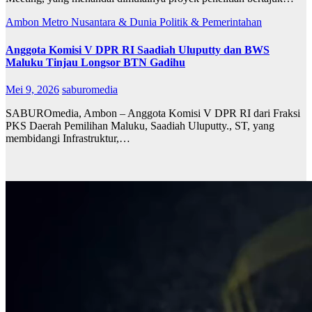
Ambon Metro
Nusantara & Dunia
Politik & Pemerintahan
Anggota Komisi V DPR RI Saadiah Uluputty dan BWS
Maluku Tinjau Longsor BTN Gadihu
Mei 9, 2026
saburomedia
SABUROmedia, Ambon – Anggota Komisi V DPR RI dari Fraksi
PKS Daerah Pemilihan Maluku, Saadiah Uluputty., ST, yang
membidangi Infrastruktur,…