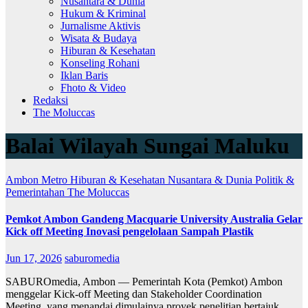
Nusantara & Dunia
Hukum & Kriminal
Jurnalisme Aktivis
Wisata & Budaya
Hiburan & Kesehatan
Konseling Rohani
Iklan Baris
Fhoto & Video
Redaksi
The Moluccas
Balai Wilayah Sungai Maluku
Ambon Metro
Hiburan & Kesehatan
Nusantara & Dunia
Politik &
Pemerintahan
The Moluccas
Pemkot Ambon Gandeng Macquarie University Australia Gelar
Kick off Meeting Inovasi pengelolaan Sampah Plastik
Jun 17, 2026
saburomedia
SABUROmedia, Ambon — Pemerintah Kota (Pemkot) Ambon
menggelar Kick-off Meeting dan Stakeholder Coordination
Meeting, yang menandai dimulainya proyek penelitian bertajuk…