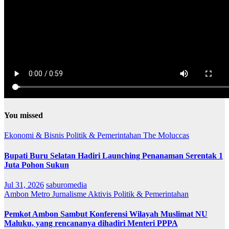
You missed
Ekonomi & Bisnis
Politik & Pemerintahan
The Moluccas
Bupati Buru Selatan Hadiri Launching Penanaman Serentak 1
Juta Pohon Sukun
Jul 31, 2026
saburomedia
Ambon Metro
Jurnalisme Aktivis
Politik & Pemerintahan
Pemkot Ambon Sambut Konferensi Wilayah Muslimat NU
Maluku, yang rencananya dihadiri Menteri PPPA