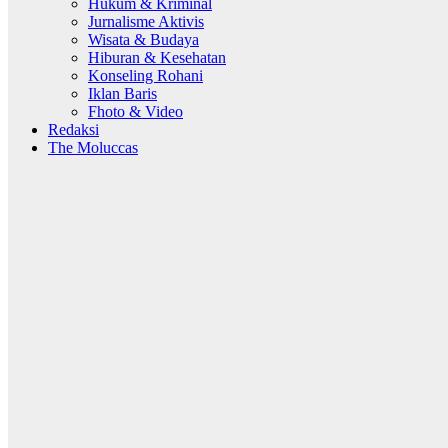
Hukum & Kriminal
Jurnalisme Aktivis
Wisata & Budaya
Hiburan & Kesehatan
Konseling Rohani
Iklan Baris
Fhoto & Video
Redaksi
The Moluccas