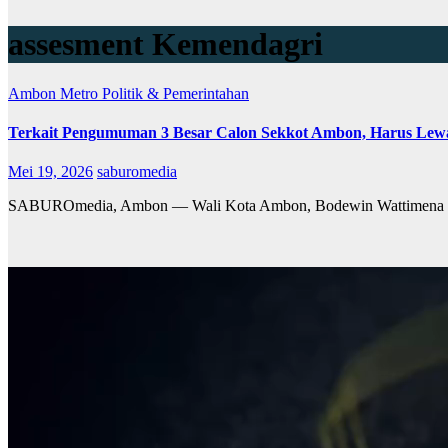
assesment Kemendagri
Ambon Metro
Politik & Pemerintahan
Terkait Pengumuman 3 Besar Calon Sekkot Ambon, Harus Le
Mei 19, 2026
saburomedia
SABUROmedia, Ambon — Wali Kota Ambon, Bodewin Wattimena memin