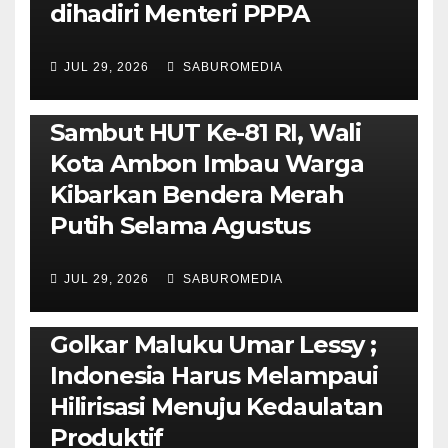
dihadiri Menteri PPPA
JUL 29, 2026
SABUROMEDIA
AMBON METRO
POLITIK & PEMERINTAHAN
Sambut HUT Ke-81 RI, Wali
Kota Ambon Imbau Warga
Kibarkan Bendera Merah
Putih Selama Agustus
AMBON METRO
JURNALISME AKTIVIS
JUL 29, 2026
SABUROMEDIA
PENDIDIKAN & OLAHRAGA
THE MOLUCCAS
Isi Materi LK-III HMI, Ketua
Golkar Maluku Umar Lessy ;
Indonesia Harus Melampaui
Hilirisasi Menuju Kedaulatan
Produktif