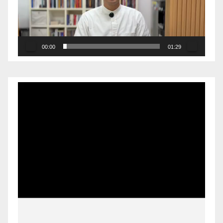
00:00
01:29
Pemutar
Video