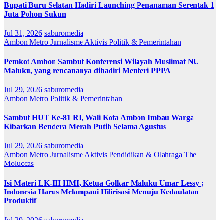
Bupati Buru Selatan Hadiri Launching Penanaman Serentak 1
Juta Pohon Sukun
Jul 31, 2026
saburomedia
Ambon Metro
Jurnalisme Aktivis
Politik & Pemerintahan
Pemkot Ambon Sambut Konferensi Wilayah Muslimat NU
Maluku, yang rencananya dihadiri Menteri PPPA
Jul 29, 2026
saburomedia
Ambon Metro
Politik & Pemerintahan
Sambut HUT Ke-81 RI, Wali Kota Ambon Imbau Warga
Kibarkan Bendera Merah Putih Selama Agustus
Jul 29, 2026
saburomedia
Ambon Metro
Jurnalisme Aktivis
Pendidikan & Olahraga
The
Moluccas
Isi Materi LK-III HMI, Ketua Golkar Maluku Umar Lessy ;
Indonesia Harus Melampaui Hilirisasi Menuju Kedaulatan
Produktif
Jul 29, 2026
saburomedia