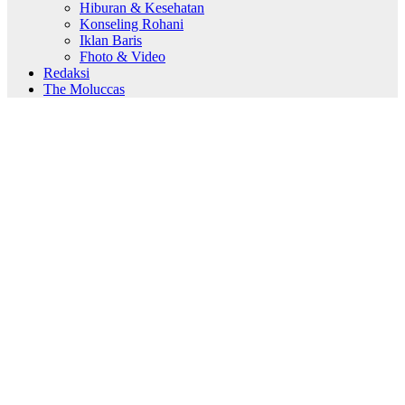
Hiburan & Kesehatan
Konseling Rohani
Iklan Baris
Fhoto & Video
Redaksi
The Moluccas