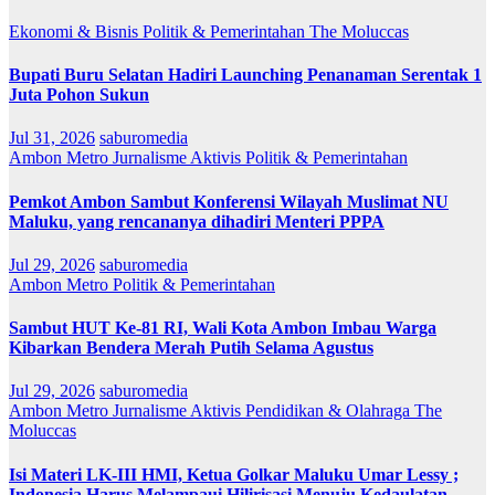
Ekonomi & Bisnis
Politik & Pemerintahan
The Moluccas
Bupati Buru Selatan Hadiri Launching Penanaman Serentak 1
Juta Pohon Sukun
Jul 31, 2026
saburomedia
Ambon Metro
Jurnalisme Aktivis
Politik & Pemerintahan
Pemkot Ambon Sambut Konferensi Wilayah Muslimat NU
Maluku, yang rencananya dihadiri Menteri PPPA
Jul 29, 2026
saburomedia
Ambon Metro
Politik & Pemerintahan
Sambut HUT Ke-81 RI, Wali Kota Ambon Imbau Warga
Kibarkan Bendera Merah Putih Selama Agustus
Jul 29, 2026
saburomedia
Ambon Metro
Jurnalisme Aktivis
Pendidikan & Olahraga
The
Moluccas
Isi Materi LK-III HMI, Ketua Golkar Maluku Umar Lessy ;
Indonesia Harus Melampaui Hilirisasi Menuju Kedaulatan