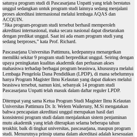
satunya program studi di Pascasarjana Unpatti yang telah berstatus
unggul sedangkan untuk program studi lainnya sedang menjalani
proses akreditasi internasional melalui lembaga AQAS dan
ACQUIN.
“Jika program-program studi tersebut berhasil memperoleh
akreditasi internasional, maka secara nasional dapat disetarakan
dengan predikat unggul. Saat ini ada enam program studi yang
sedang berproses,” kata Prof. Richard.
Pascasarjana Universitas Pattimura, kedepannya menargetkan
memiliki sekitar 9 program studi berpredikat unggul. Seiring dengan
upaya peningkatan kualitas akademik dan perluasan akses
mahasiswa terhadap berbagai program beasiswa, khususnya melalui
Lembaga Pengelola Dana Pendidikan (LPDP), di mana sebelumnya
hanya Program Magister Ilmu Kelautan yang dapat diakses melalui
beasiswa tersebut, namun kini, sebanyak 14 program studi
Pascasarjana Unpatti telah masuk dalam daftar reguler LPDP.
Ditempat yang sama Ketua Program Studi Magister Ilmu Kelautan
Universitas Pattimura Dr. Ir. Welem Waileruny, M.Si mengatakan
bahwa pencapaian akreditasi unggul merupakan hasil dari
konsistensi program studi dalam menjalankan sistem penjaminan
mutu akademik yang telah diterapkan selama beberapa tahun
terakhir, baik di tingkat universitas, pascasarjana, maupun program
studi. Menurutnya prinsip utama dalam akreditasi adalah kesesuaian