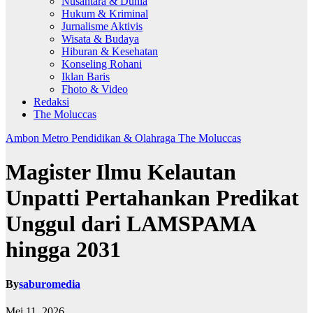
Nusantara & Dunia
Hukum & Kriminal
Jurnalisme Aktivis
Wisata & Budaya
Hiburan & Kesehatan
Konseling Rohani
Iklan Baris
Fhoto & Video
Redaksi
The Moluccas
Ambon Metro
Pendidikan & Olahraga
The Moluccas
Magister Ilmu Kelautan
Unpatti Pertahankan Predikat
Unggul dari LAMSPAMA
hingga 2031
By
saburomedia
Mei 11, 2026