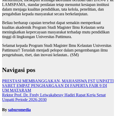
LAMSPAMA, standar penilaian tetap menuntut kesiapan institusi
dalam menjaga kualitas pendidikan, tata kelola, penelitian, dan
pengabdian kepada masyarakat secara berkelanjutan.
Beliau berharap capaian tersebut dapat semakin memperkuat
kualitas akademik Program Studi Magister Ilmu Kelautan serta
meningkatkan kepercayaan masyarakat terhadap mutu pendidikan
tinggi di lingkungan Universitas Pattimura.
Selamat kepada Program Studi Magister Ilmu Kelautan Universitas
Pattimura!! Teruslah menjadi pelopor dalam pengembangan ilmu
pengetahuan, riset, dan inovasi kelautan.. (SM)
Navigasi pos
PRESTASI MEMBANGGAKAN, MAHASISWA FST UNPATTI
SABET EMPAT PENGHARGAAN DI FAPERTA FAIR 9 DI
UM MATARAM
Rektor Prof. Dr. Fredy Leiwakabessy Hadiri Rapat Kerja Senat
Unpatti Periode 2026-2030
By
saburomedia