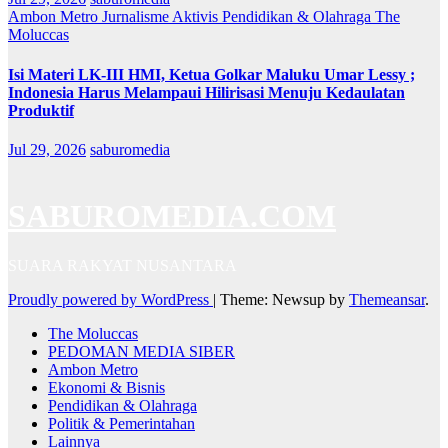
Ambon Metro
Jurnalisme Aktivis
Pendidikan & Olahraga
The
Moluccas
Isi Materi LK-III HMI, Ketua Golkar Maluku Umar Lessy ;
Indonesia Harus Melampaui Hilirisasi Menuju Kedaulatan
Produktif
Jul 29, 2026
saburomedia
SABUROMEDIA.COM
SUARA RAKYAT NUSANTARA
Proudly powered by WordPress
|
Theme: Newsup by
Themeansar
.
The Moluccas
PEDOMAN MEDIA SIBER
Ambon Metro
Ekonomi & Bisnis
Pendidikan & Olahraga
Politik & Pemerintahan
Lainnya