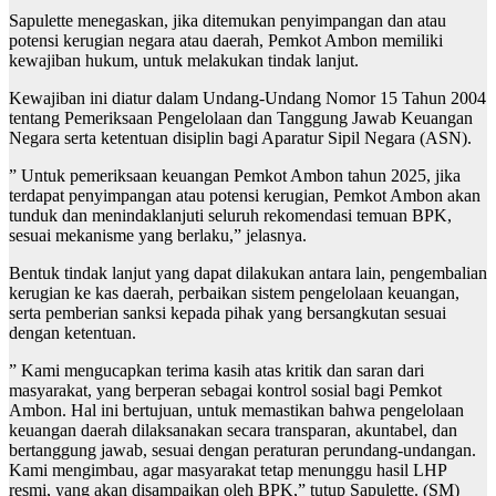
Sapulette menegaskan, jika ditemukan penyimpangan dan atau
potensi kerugian negara atau daerah, Pemkot Ambon memiliki
kewajiban hukum, untuk melakukan tindak lanjut.
Kewajiban ini diatur dalam Undang-Undang Nomor 15 Tahun 2004
tentang Pemeriksaan Pengelolaan dan Tanggung Jawab Keuangan
Negara serta ketentuan disiplin bagi Aparatur Sipil Negara (ASN).
” Untuk pemeriksaan keuangan Pemkot Ambon tahun 2025, jika
terdapat penyimpangan atau potensi kerugian, Pemkot Ambon akan
tunduk dan menindaklanjuti seluruh rekomendasi temuan BPK,
sesuai mekanisme yang berlaku,” jelasnya.
Bentuk tindak lanjut yang dapat dilakukan antara lain, pengembalian
kerugian ke kas daerah, perbaikan sistem pengelolaan keuangan,
serta pemberian sanksi kepada pihak yang bersangkutan sesuai
dengan ketentuan.
” Kami mengucapkan terima kasih atas kritik dan saran dari
masyarakat, yang berperan sebagai kontrol sosial bagi Pemkot
Ambon. Hal ini bertujuan, untuk memastikan bahwa pengelolaan
keuangan daerah dilaksanakan secara transparan, akuntabel, dan
bertanggung jawab, sesuai dengan peraturan perundang-undangan.
Kami mengimbau, agar masyarakat tetap menunggu hasil LHP
resmi, yang akan disampaikan oleh BPK,” tutup Sapulette. (SM)