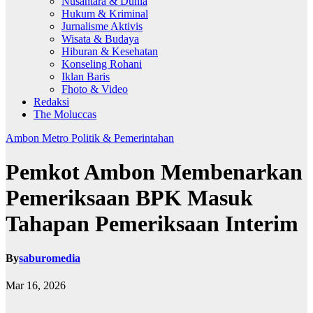
Nusantara & Dunia
Hukum & Kriminal
Jurnalisme Aktivis
Wisata & Budaya
Hiburan & Kesehatan
Konseling Rohani
Iklan Baris
Fhoto & Video
Redaksi
The Moluccas
Ambon Metro
Politik & Pemerintahan
Pemkot Ambon Membenarkan
Pemeriksaan BPK Masuk
Tahapan Pemeriksaan Interim
By
saburomedia
Mar 16, 2026