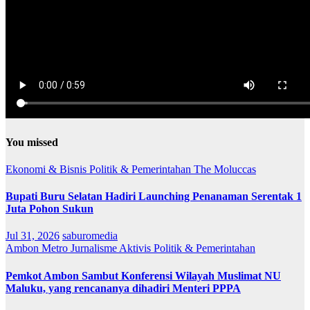
You missed
Ekonomi & Bisnis
Politik & Pemerintahan
The Moluccas
Bupati Buru Selatan Hadiri Launching Penanaman Serentak 1
Juta Pohon Sukun
Jul 31, 2026
saburomedia
Ambon Metro
Jurnalisme Aktivis
Politik & Pemerintahan
Pemkot Ambon Sambut Konferensi Wilayah Muslimat NU
Maluku, yang rencananya dihadiri Menteri PPPA