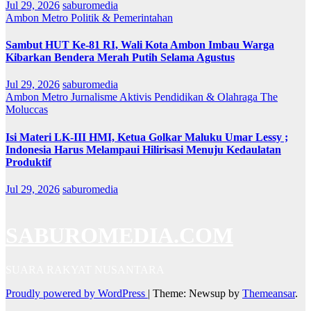
Jul 29, 2026
saburomedia
Ambon Metro
Politik & Pemerintahan
Sambut HUT Ke-81 RI, Wali Kota Ambon Imbau Warga
Kibarkan Bendera Merah Putih Selama Agustus
Jul 29, 2026
saburomedia
Ambon Metro
Jurnalisme Aktivis
Pendidikan & Olahraga
The
Moluccas
Isi Materi LK-III HMI, Ketua Golkar Maluku Umar Lessy ;
Indonesia Harus Melampaui Hilirisasi Menuju Kedaulatan
Produktif
Jul 29, 2026
saburomedia
SABUROMEDIA.COM
SUARA RAKYAT NUSANTARA
Proudly powered by WordPress
|
Theme: Newsup by
Themeansar
.