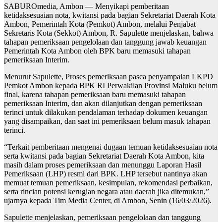
SABUROmedia, Ambon — Menyikapi pemberitaan
ketidaksesuaian nota, kwitansi pada bagian Sekretariat Daerah Kota
Ambon, Pemerintah Kota (Pemkot) Ambon, melalui Penjabat
Sekretaris Kota (Sekkot) Ambon, R. Sapulette menjelaskan, bahwa
tahapan pemeriksaan pengelolaan dan tanggung jawab keuangan
Pemerintah Kota Ambon oleh BPK baru memasuki tahapan
pemeriksaan Interim.
Menurut Sapulette, Proses pemeriksaan pasca penyampaian LKPD
Pemkot Ambon kepada BPK RI Perwakilan Provinsi Maluku belum
final, karena tahapan pemeriksaan baru memasuki tahapan
pemeriksaan Interim, dan akan dilanjutkan dengan pemeriksaan
terinci untuk dilakukan pendalaman terhadap dokumen keuangan
yang disampaikan, dan saat ini pemeriksaan belum masuk tahapan
terinci.
“Terkait pemberitaan mengenai dugaan temuan ketidaksesuaian nota
serta kwitansi pada bagian Sekretariat Daerah Kota Ambon, kita
masih dalam proses pemeriksaan dan menunggu Laporan Hasil
Pemeriksaan (LHP) resmi dari BPK. LHP tersebut nantinya akan
memuat temuan pemeriksaan, kesimpulan, rekomendasi perbaikan,
serta rincian potensi kerugian negara atau daerah jika ditemukan,”
ujarnya kepada Tim Media Center, di Ambon, Senin (16/03/2026).
Sapulette menjelaskan, pemeriksaan pengelolaan dan tanggung