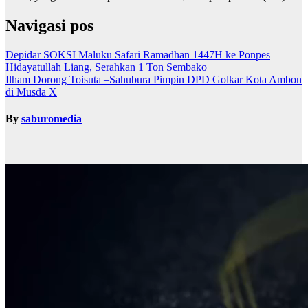
Navigasi pos
Depidar SOKSI Maluku Safari Ramadhan 1447H ke Ponpes
Hidayatullah Liang, Serahkan 1 Ton Sembako
Ilham Dorong Toisuta –Sahubura Pimpin DPD Golkar Kota Ambon
di Musda X
By
saburomedia