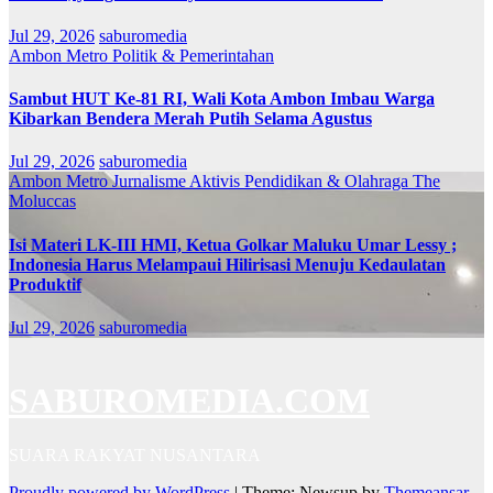
Jul 29, 2026
saburomedia
Ambon Metro
Politik & Pemerintahan
Sambut HUT Ke-81 RI, Wali Kota Ambon Imbau Warga
Kibarkan Bendera Merah Putih Selama Agustus
Jul 29, 2026
saburomedia
Ambon Metro
Jurnalisme Aktivis
Pendidikan & Olahraga
The
Moluccas
Isi Materi LK-III HMI, Ketua Golkar Maluku Umar Lessy ;
Indonesia Harus Melampaui Hilirisasi Menuju Kedaulatan
Produktif
Jul 29, 2026
saburomedia
SABUROMEDIA.COM
SUARA RAKYAT NUSANTARA
Proudly powered by WordPress
|
Theme: Newsup by
Themeansar
.