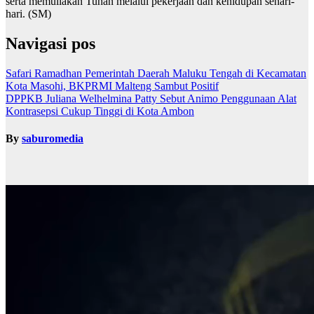
serta memuliakan Tuhan melalui pekerjaan dan kehidupan sehari-
hari. (SM)
Navigasi pos
Safari Ramadhan Pemerintah Daerah Maluku Tengah di Kecamatan
Kota Masohi, BKPRMI Malteng Sambut Positif
DPPKB Juliana Welhelmina Patty Sebut Animo Penggunaan Alat
Kontrasepsi Cukup Tinggi di Kota Ambon
By
saburomedia