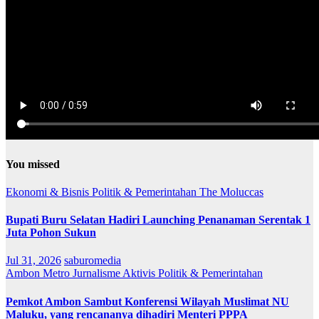
You missed
Ekonomi & Bisnis
Politik & Pemerintahan
The Moluccas
Bupati Buru Selatan Hadiri Launching Penanaman Serentak 1
Juta Pohon Sukun
Jul 31, 2026
saburomedia
Ambon Metro
Jurnalisme Aktivis
Politik & Pemerintahan
Pemkot Ambon Sambut Konferensi Wilayah Muslimat NU
Maluku, yang rencananya dihadiri Menteri PPPA