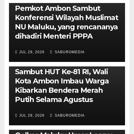
Pemkot Ambon Sambut
Konferensi Wilayah Muslimat
NU Maluku, yang rencananya
dihadiri Menteri PPPA
JUL 29, 2026
SABUROMEDIA
AMBON METRO
POLITIK & PEMERINTAHAN
Sambut HUT Ke-81 RI, Wali
Kota Ambon Imbau Warga
Kibarkan Bendera Merah
Putih Selama Agustus
AMBON METRO
JURNALISME AKTIVIS
JUL 29, 2026
SABUROMEDIA
PENDIDIKAN & OLAHRAGA
THE MOLUCCAS
Isi Materi LK-III HMI, Ketua