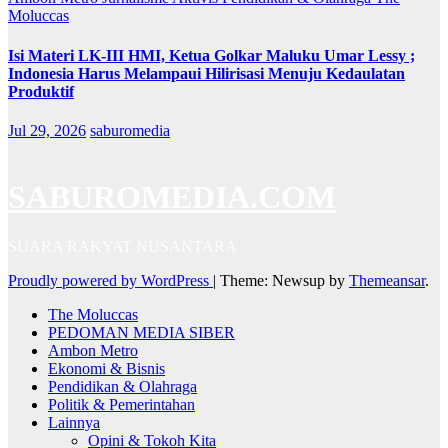
Moluccas
Isi Materi LK-III HMI, Ketua Golkar Maluku Umar Lessy ;
Indonesia Harus Melampaui Hilirisasi Menuju Kedaulatan
Produktif
Jul 29, 2026
saburomedia
SABUROMEDIA.COM
SUARA RAKYAT NUSANTARA
Proudly powered by WordPress
|
Theme: Newsup by
Themeansar
.
The Moluccas
PEDOMAN MEDIA SIBER
Ambon Metro
Ekonomi & Bisnis
Pendidikan & Olahraga
Politik & Pemerintahan
Lainnya
Opini & Tokoh Kita