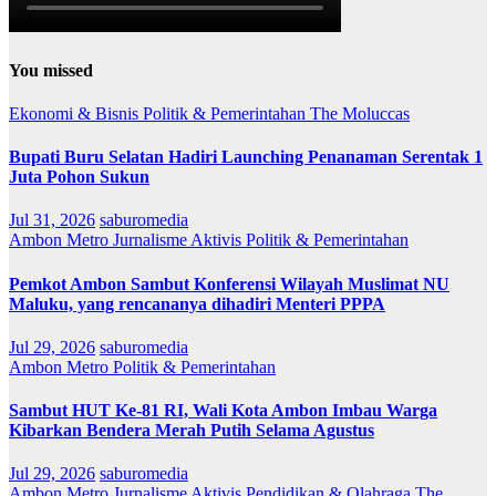
You missed
Ekonomi & Bisnis
Politik & Pemerintahan
The Moluccas
Bupati Buru Selatan Hadiri Launching Penanaman Serentak 1
Juta Pohon Sukun
Jul 31, 2026
saburomedia
Ambon Metro
Jurnalisme Aktivis
Politik & Pemerintahan
Pemkot Ambon Sambut Konferensi Wilayah Muslimat NU
Maluku, yang rencananya dihadiri Menteri PPPA
Jul 29, 2026
saburomedia
Ambon Metro
Politik & Pemerintahan
Sambut HUT Ke-81 RI, Wali Kota Ambon Imbau Warga
Kibarkan Bendera Merah Putih Selama Agustus
Jul 29, 2026
saburomedia
Ambon Metro
Jurnalisme Aktivis
Pendidikan & Olahraga
The