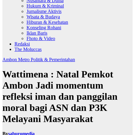
Nusantara & Dunia
Hukum & Kriminal
Jurnalisme Aktivis
Wisata & Budaya
Hiburan & Kesehatan
Konseling Rohani
Iklan Baris
Fhoto & Video
Redaksi
The Moluccas
Ambon Metro
Politik & Pemerintahan
Wattimena : Natal Pemkot
Ambon Jadi momentum
refleksi iman dan panggilan
moral bagi ASN dan P3K
Melayani Masyarakat
By
saburomedia