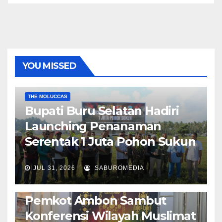
YOU MISSED
EKONOMI & BISNIS
POLITIK & PEMERINTAHAN
THE MOLUCCAS
Bupati Buru Selatan Hadiri
Launching Penanaman
Serentak 1 Juta Pohon Sukun
JUL 31, 2026
SABUROMEDIA
AMBON METRO
JURNALISME AKTIVIS
POLITIK & PEMERINTAHAN
Pemkot Ambon Sambut
Konferensi Wilayah Muslimat